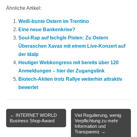
Ähnliche Artikel:
Weiß-bunte Ostern im Trentino
Eine neue Bankenkrise?
Soul-Rap auf Ischgls Pisten: Zu Ostern
Überaschen Xavas mit einem Live-Konzert auf
der Idalp
Heutiger Webkongress mit bereits über 120
Anmeldungen – hier der Zugangslink
Biotech-Aktien trotz Rallye weiterhin attraktiv
bewertet
Post
← INTERNET WORLD
Viel Regulierung, wenig
Business Shop-Award
Verpflichtung zu mehr
navigation
Information und
Transparenz →