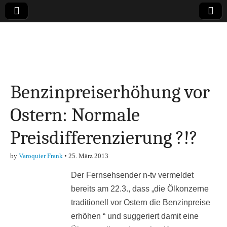
Online-Magazin zu
den Themen
Benzinpreiserhöhung vor
Finanzen,
Ostern: Normale
Marketing-, Vertrieb-
Preisdifferenzierung ?!?
& Investment-Tipps
by
Varoquier Frank
•
25. März 2013
Der Fernsehsender n-tv vermeldet
bereits am 22.3., dass „die Ölkonzerne
traditionell vor Ostern die Benzinpreise
erhöhen “ und suggeriert damit eine