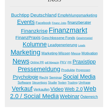
Buchtipp
Deutschland
Empfehlungsmarketing
Events
finanzberater
Facebook
Finanz-Jobs
Finanzmarkt
Finanzkrise
FinanzPraxis
Geschlossene Fonds
Gewinnspiel
Kolumne
Leadgenerierung
Leads
Marketing
Marketing-Wissen
Motivation
Messe
News
Praxistipp
PKV
Online PR
PR
pdf Magazin
Pressemeldung
Produkte
Prognosen
Social Media
Psychologie
Recht
Seminar
Software
Studie
Steuertipps
Trading
Umfrage
Texten
Verkauf
Web
Video
Web 2.0
Verkaufen
2.0 / Social Media
Webinar
Österreich