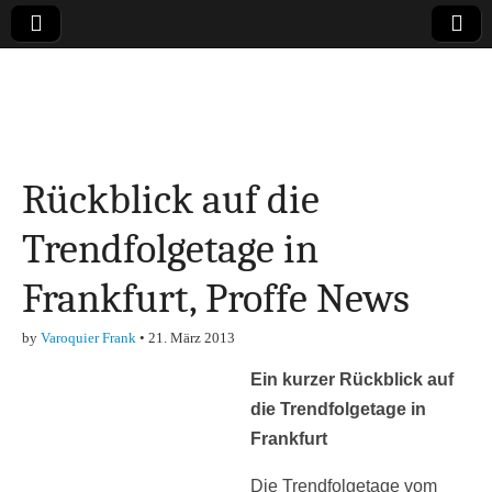
Online-Magazin zu
den Themen
Rückblick auf die
Finanzen,
Trendfolgetage in
Marketing-, Vertrieb-
Frankfurt, Proffe News
& Investment-Tipps
by
Varoquier Frank
•
21. März 2013
Ein kurzer Rückblick auf
die Trendfolgetage in
Frankfurt
Die Trendfolgetage vom