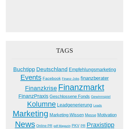
TAGS
Buchtipp
Deutschland
Empfehlungsmarketing
Events
finanzberater
Facebook
Finanz-Jobs
Finanzmarkt
Finanzkrise
FinanzPraxis
Geschlossene Fonds
Gewinnspiel
Kolumne
Leadgenerierung
Leads
Marketing
Marketing-Wissen
Motivation
Messe
News
Praxistipp
PKV
Online PR
PR
pdf Magazin