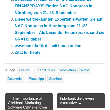
FINANZPRAXIS für den NAC Kongress in
Nürnberg vom 21.-23. September
Diese weltbekannten Experten erwarten Sie auf
NAC Kongress in Nürnberg vom 21.-23.
September – Als Leser der Finanzpraxis sind sie
GRATIS dabei
www.bank-kritik.de seit heute online
Zitat für heute
Tags:
Events
FinanzPraxis
Motivation
News
Österreich
Praxistipp
Seminar
Post
← The Importance of
Fidorbank die clevere
Clickbank Marketing
Alternative →
navigation
Software CBMaker.Com