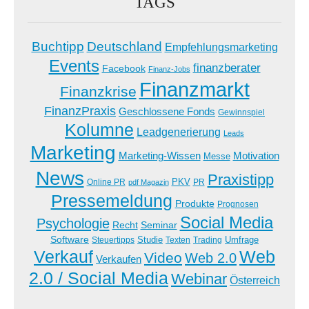
TAGS
Buchtipp
Deutschland
Empfehlungsmarketing
Events
finanzberater
Facebook
Finanz-Jobs
Finanzmarkt
Finanzkrise
FinanzPraxis
Geschlossene Fonds
Gewinnspiel
Kolumne
Leadgenerierung
Leads
Marketing
Marketing-Wissen
Motivation
Messe
News
Praxistipp
PKV
Online PR
PR
pdf Magazin
Pressemeldung
Produkte
Prognosen
Social Media
Psychologie
Recht
Seminar
Software
Studie
Steuertipps
Trading
Umfrage
Texten
Verkauf
Web
Video
Web 2.0
Verkaufen
2.0 / Social Media
Webinar
Österreich