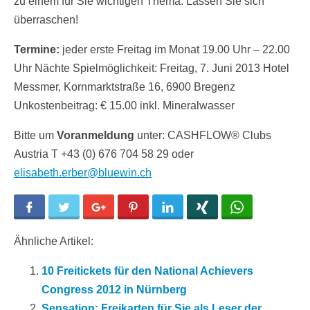
zu einem für Sie wichtigen Thema. Lassen Sie sich
überraschen!
Termine:
jeder erste Freitag im Monat 19.00 Uhr – 22.00
Uhr Nächte Spielmöglichkeit: Freitag, 7. Juni 2013 Hotel
Messmer, Kornmarktstraße 16, 6900 Bregenz
Unkostenbeitrag: € 15.00 inkl. Mineralwasser
Bitte um
Voranmeldung
unter: CASHFLOW® Clubs
Austria T +43 (0) 676 704 58 29 oder
elisabeth.erber@bluewin.ch
Facebook
Twitter
Google+
Pinterest
LinkedIn
Xing
WhatsApp
Ähnliche Artikel:
10 Freitickets für den National Achievers
Congress 2012 in Nürnberg
Sensation: Freikarten für Sie als Leser der