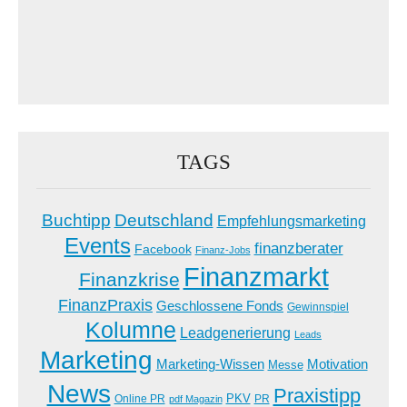
TAGS
Buchtipp
Deutschland
Empfehlungsmarketing
Events
finanzberater
Facebook
Finanz-Jobs
Finanzmarkt
Finanzkrise
FinanzPraxis
Geschlossene Fonds
Gewinnspiel
Kolumne
Leadgenerierung
Leads
Marketing
Marketing-Wissen
Motivation
Messe
News
Praxistipp
PKV
Online PR
PR
pdf Magazin