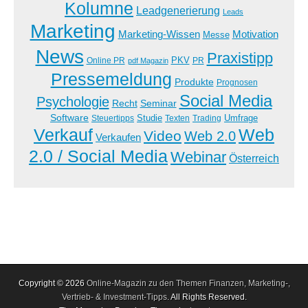
Kolumne
Leadgenerierung
Leads
Marketing
Marketing-Wissen
Motivation
Messe
News
Praxistipp
PKV
Online PR
PR
pdf Magazin
Pressemeldung
Produkte
Prognosen
Social Media
Psychologie
Recht
Seminar
Software
Studie
Steuertipps
Trading
Umfrage
Texten
Verkauf
Web
Video
Web 2.0
Verkaufen
2.0 / Social Media
Webinar
Österreich
Copyright © 2026
Online-Magazin zu den Themen Finanzen, Marketing-,
Vertrieb- & Investment-Tipps
. All Rights Reserved.