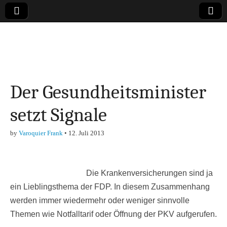
Online-Magazin zu
den Themen
Der Gesundheitsminister
Finanzen,
setzt Signale
Marketing-, Vertrieb-
by
Varoquier Frank
•
12. Juli 2013
& Investment-Tipps
Die Krankenversicherungen sind ja
ein Lieblingsthema der FDP. In diesem Zusammenhang
werden immer wiedermehr oder weniger sinnvolle
Themen wie Notfalltarif oder Öffnung der PKV aufgerufen.