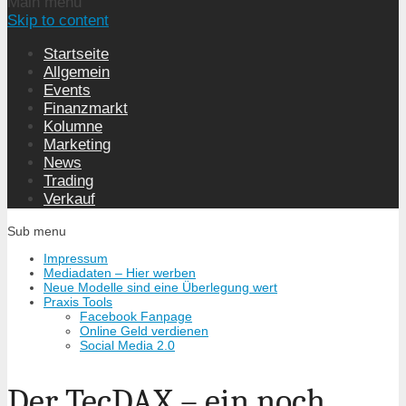
Main menu
Skip to content
Startseite
Allgemein
Events
Finanzmarkt
Kolumne
Marketing
News
Trading
Verkauf
Sub menu
Impressum
Mediadaten – Hier werben
Neue Modelle sind eine Überlegung wert
Praxis Tools
Facebook Fanpage
Online Geld verdienen
Social Media 2.0
Der TecDAX – ein noch