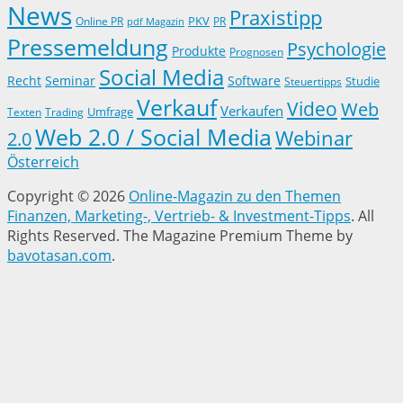
News
Praxistipp
PKV
Online PR
PR
pdf Magazin
Pressemeldung
Psychologie
Produkte
Prognosen
Social Media
Recht
Seminar
Software
Studie
Steuertipps
Verkauf
Video
Web
Verkaufen
Trading
Umfrage
Texten
Web 2.0 / Social Media
Webinar
2.0
Österreich
Copyright © 2026
Online-Magazin zu den Themen
Finanzen, Marketing-, Vertrieb- & Investment-Tipps
. All
Rights Reserved.
The Magazine Premium Theme by
bavotasan.com
.