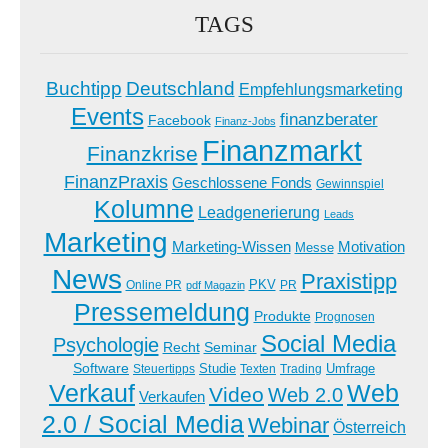
TAGS
Buchtipp
Deutschland
Empfehlungsmarketing
Events
finanzberater
Facebook
Finanz-Jobs
Finanzmarkt
Finanzkrise
FinanzPraxis
Geschlossene Fonds
Gewinnspiel
Kolumne
Leadgenerierung
Leads
Marketing
Marketing-Wissen
Motivation
Messe
News
Praxistipp
PKV
Online PR
PR
pdf Magazin
Pressemeldung
Produkte
Prognosen
Social Media
Psychologie
Recht
Seminar
Software
Studie
Steuertipps
Trading
Umfrage
Texten
Verkauf
Web
Video
Web 2.0
Verkaufen
2.0 / Social Media
Webinar
Österreich