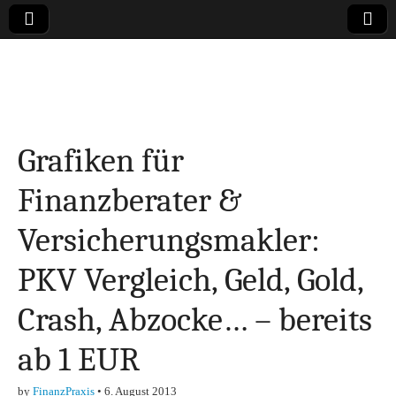
Online-Magazin zu
den Themen
Grafiken für
Finanzen,
Finanzberater &
Marketing-, Vertrieb-
Versicherungsmakler:
& Investment-Tipps
PKV Vergleich, Geld, Gold,
Crash, Abzocke… – bereits
ab 1 EUR
by
FinanzPraxis
•
6. August 2013