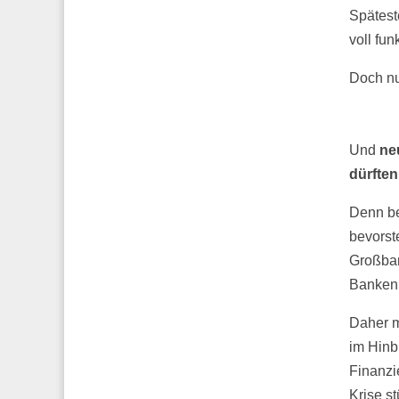
Spätest
voll fun
Doch nu
Und
ne
dürften
Denn be
bevorst
Großban
Banken n
Daher 
im Hinb
Finanzi
Krise s