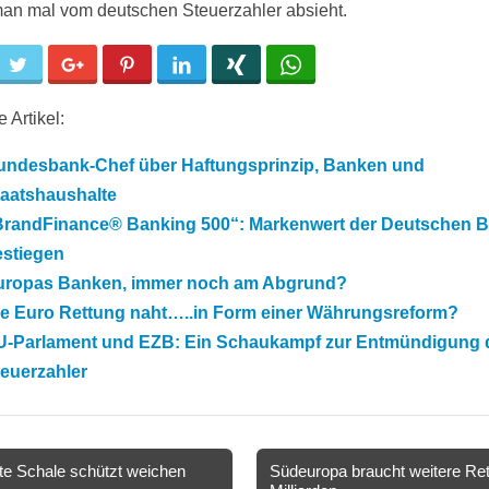
n mal vom deutschen Steuerzahler absieht.
cebook
Twitter
Google+
Pinterest
LinkedIn
Xing
WhatsApp
 Artikel:
undesbank-Chef über Haftungsprinzip, Banken und
taatshaushalte
BrandFinance® Banking 500“: Markenwert der Deutschen 
estiegen
uropas Banken, immer noch am Abgrund?
ie Euro Rettung naht…..in Form einer Währungsreform?
U-Parlament und EZB: Ein Schaukampf zur Entmündigung 
euerzahler
e Schale schützt weichen
Südeuropa braucht weitere Re