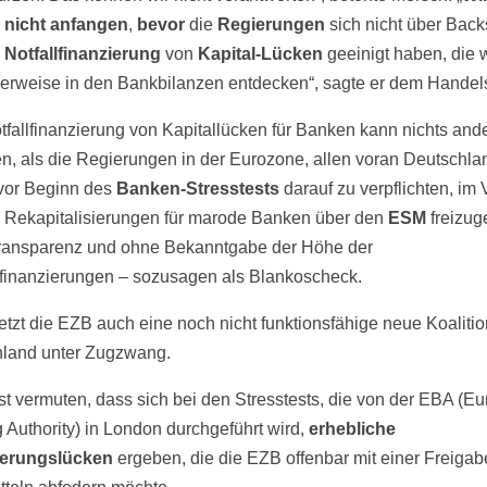
 nicht anfangen
,
bevor
die
Regierungen
sich nicht über Back
e
Notfallfinanzierung
von
Kapital-Lücken
geeinigt haben, die w
erweise in den Bankbilanzen entdecken“, sagte er dem Handels
tfallfinanzierung von Kapitallücken für Banken kann nichts and
n, als die Regierungen in der Eurozone, allen voran Deutschla
 vor Beginn des
Banken-Stresstests
darauf zu verpflichten, im 
 Rekapitalisierungen für marode Banken über den
ESM
freizug
ansparenz und ohne Bekanntgabe der Höhe der
inanzierungen – sozusagen als Blankoscheck.
etzt die EZB auch eine noch nicht funktionsfähige neue Koalitio
land unter Zugzwang.
st vermuten, dass sich bei den Stresstests, die von der EBA (E
 Authority) in London durchgeführt wird,
erhebliche
ierungslücken
ergeben, die die EZB offenbar mit einer Freigab