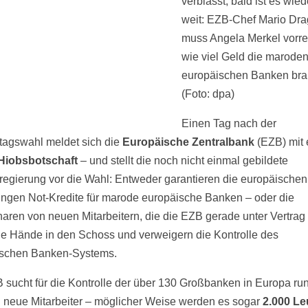
verblasst, bald ist es wied
weit: EZB-Chef Mario Dra
muss Angela Merkel vorr
wie viel Geld die marode
europäischen Banken bra
(Foto: dpa)
Einen Tag nach der
agswahl meldet sich die
Europäische Zentralbank
(EZB) mit 
Hiobsbotschaft
– und stellt die noch nicht einmal gebildete
egierung vor die Wahl: Entweder garantieren die europäischen
ngen Not-Kredite für marode europäische Banken – oder die
aren von neuen Mitarbeitern, die die EZB gerade unter Vertrag
ie Hände in den Schoss und verweigern die Kontrolle des
ischen Banken-Systems.
 sucht für die Kontrolle der über 130 Großbanken in Europa ru
 neue Mitarbeiter – möglicher Weise werden es sogar
2.000 Le