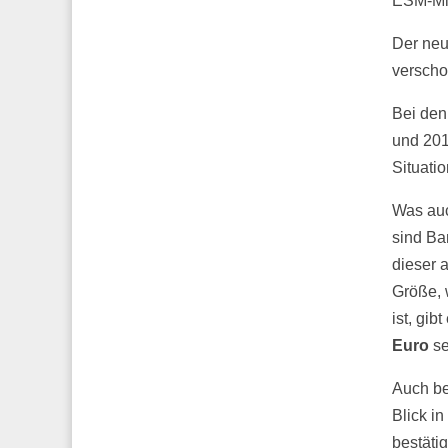
ESM-Mit
Der neu
verscho
Bei den
und 201
Situati
Was auc
sind Ba
dieser 
Größe, 
ist, gi
Euro
se
Auch be
Blick i
bestäti