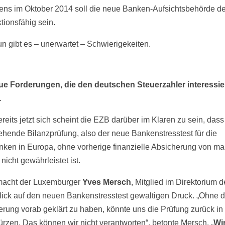
ens im Oktober 2014 soll die neue Banken-Aufsichtsbehörde d
ktionsfähig sein.
n gibt es – unerwartet – Schwierigekeiten.
ue Forderungen, die den deutschen Steuerzahler interessi
.
reits jetzt sich scheint die EZB darüber im Klaren zu sein, dass
ehende Bilanzprüfung, also der neue Bankenstresstest für die
ken in Europa, ohne vorherige finanzielle Absicherung von m
icht gewährleistet ist.
macht der Luxemburger
Yves Mersch
, Mitglied im Direktorium 
lick auf den neuen Bankenstresstest gewaltigen Druck. „Ohne d
erung vorab geklärt zu haben, könnte uns die Prüfung zurück in
türzen. Das können wir nicht verantworten“, betonte Mersch. „
Wi