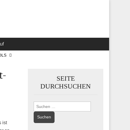
 Marketing-,
uf
OLS
t-
SEITE
DURCHSUCHEN
Suchen
nach:
 ist