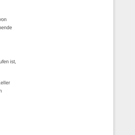
 von
chende
fen ist,
eller
n