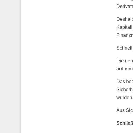
Derivate
Deshalb
Kapital
Finanzm
Schnell
Die ne
auf ei
Das bed
Sicherh
wurden
Aus Sic
Schließ