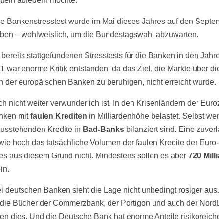
teln abfedern möchte.
e Bankenstresstest wurde im Mai dieses Jahres auf den Septe
ben – wohlweislich, um die Bundestagswahl abzuwarten.
 bereits stattgefundenen Stresstests für die Banken in den Jah
1 war enorme Kritik entstanden, da das Ziel, die Märkte über di
on der europäischen Banken zu beruhigen, nicht erreicht wurde.
h nicht weiter verwunderlich ist. In den Krisenländern der Eur
nken mit
faulen Krediten
in Milliardenhöhe belastet. Selbst we
ausstehenden Kredite in
Bad-Banks
bilanziert sind. Eine zuver
wie hoch das tatsächliche Volumen der faulen Kredite der Eur
bt es aus diesem Grund nicht. Mindestens sollen es aber
720 Mill
in.
i deutschen Banken sieht die Lage nicht unbedingt rosiger aus
n die Bücher der Commerzbank, der Portigon und auch der Nord
gen dies. Und die Deutsche Bank hat enorme Anteile risikoreich