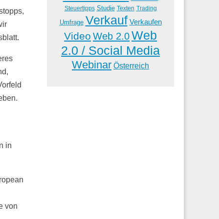
Studie
Steuertipps
Trading
Texten
stopps,
Verkauf
Verkaufen
Umfrage
ir
Web
Video
Web 2.0
blatt.
2.0 / Social Media
eres
Webinar
Österreich
nd,
Vorfeld
eben.
n in
uropean
e von