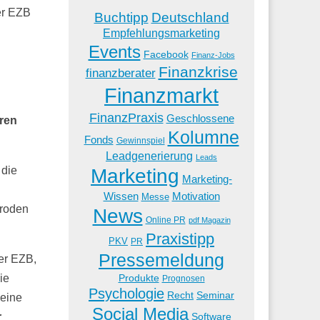
er EZB
Buchtipp
Deutschland
Empfehlungsmarketing
Events
Facebook
Finanz-Jobs
Finanzkrise
finanzberater
Finanzmarkt
FinanzPraxis
Geschlossene
eren
Kolumne
Fonds
Gewinnspiel
Leadgenerierung
Leads
 die
Marketing
Marketing-
Wissen
Motivation
Messe
aroden
News
Online PR
pdf Magazin
Praxistipp
PKV
PR
Pressemeldung
der EZB,
Produkte
ie
Prognosen
Psychologie
Recht
Seminar
 eine
Social Media
Software
r