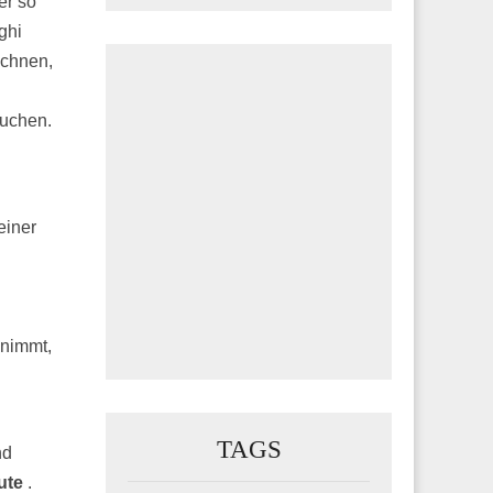
er so
ghi
echnen,
n
uchen.
einer
 nimmt,
TAGS
nd
ute
.