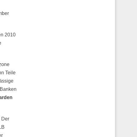
mber
ren 2010
e
ozone
nn Teile
lässige
o-Banken
iarden
. Der
LB
er