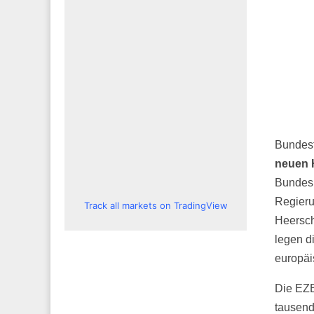
Bundest
neuen 
Bundesr
Regieru
Track all markets on TradingView
Heersch
legen d
europä
Die EZB
tausend