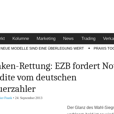
u den Themen Finanzen,
tment-Tipps
rkt
Kolumne
Marketing
News
Trading
Verka
NEUE MODELLE SIND EINE ÜBERLEGUNG WERT
PRAXIS TO
ken-Rettung: EZB fordert No
dite vom deutschen
uerzahler
ier Frank
•
24. September 2013
Der Glanz des Wahl-Siegs