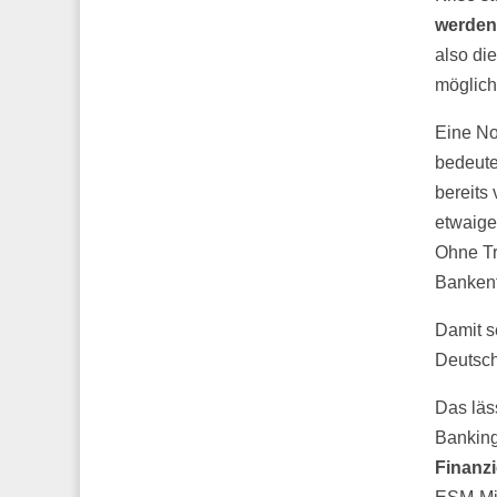
werden
also di
möglich
Eine No
bedeute
bereits
etwaige
Ohne Tr
Bankenf
Damit s
Deutsch
Das läs
Banking
Finanz