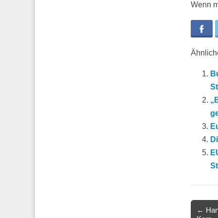
Wenn ma
Fa
Ähnliche
B
S
„
g
E
D
E
St
Post
← Hart