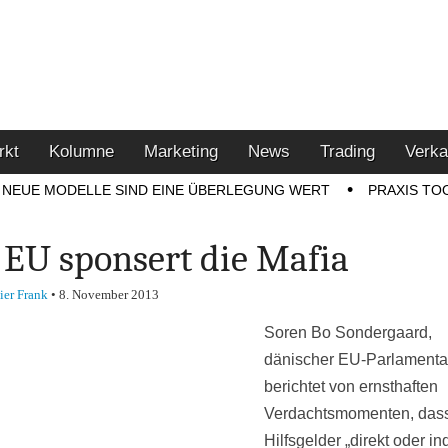
u den Themen Finanzen,
tment-Tipps
rkt
Kolumne
Marketing
News
Trading
Verka
NEUE MODELLE SIND EINE ÜBERLEGUNG WERT
PRAXIS TO
 EU sponsert die Mafia
ier Frank
•
8. November 2013
Soren Bo Sondergaard,
dänischer EU-Parlamentar
berichtet von ernsthaften
Verdachtsmomenten, das
Hilfsgelder „direkt oder in