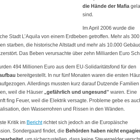
die Hände der Mafia
gela
sind.
Im April 2006 wurde die
ische Stadt L’Aquila von einem Erdbeben getroffen. Mehr als 300
n starben, die historische Altstadt und mehr als 10.000 Gebäu
zerstört. Das Beben verursachte über zehn Milliarden Euro Sc
rden 494 Millionen Euro aus dem EU-Solidaritätsfond für den
aufbau
bereitgestellt. In nur fünf Monaten waren die ersten Häu
aufgezogen. Allerdings mussten kurz darauf Dutzende Familien
en, weil die Häuser
„gefährlich und ungesund“
waren. Eine
nft fing Feuer, weil die Elektrik versagte. Probleme gebe es auc
alisation, den Wasserrohren und Rissen in den Wänden.
ste Kritik im
Bericht
richtet sich jedoch an die Europäische
ion. Sondergaard findet, die
Behörden haben nicht engagier
gearbeitet
, um sicherzustellen, dass keine Steuergelder versc