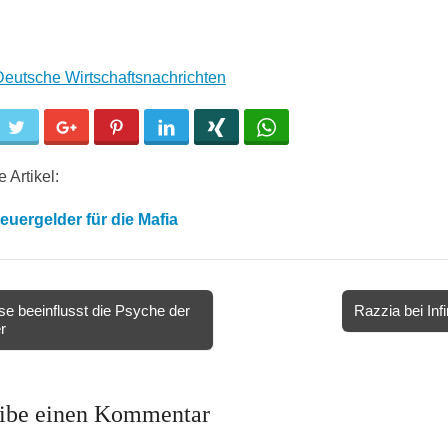
 Deutsche Wirtschaftsnachrichten
cebook
Twitter
Google+
Pinterest
LinkedIn
Xing
WhatsApp
 Artikel:
euergelder für die Mafia
e beeinflusst die Psyche der
Razzia bei Inf
r
ion
ibe einen Kommentar