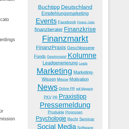
Buchtipp
Deutschland
Empfehlungsmarketing
Events
icato
Facebook
Finanz-Jobs
Finanzkrise
finanzberater
Finanzmarkt
lerdings
FinanzPraxis
Geschlossene
Kolumne
Fonds
Gewinnspiel
Leadgenerierung
Leads
Marketing
Marketing-
Wissen
Motivation
Messe
News
Online PR
pdf Magazin
Praxistipp
PKV
PR
Pressemeldung
ür
Produkte
Prognosen
Psychologie
mission
Recht
Seminar
Social Media
Software