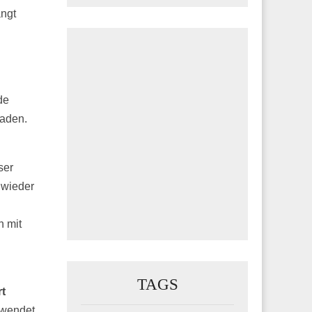
ngt
de
haden.
ser
 wieder
h mit
TAGS
t
hwendet