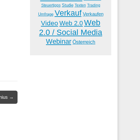
Studie
Steuertipps
Trading
Texten
Verkauf
Verkaufen
Umfrage
Web
Video
Web 2.0
2.0 / Social Media
Webinar
Österreich
inius →