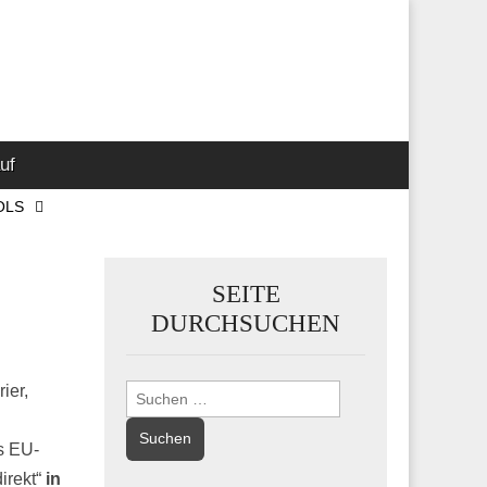
 Marketing-,
uf
OLS
SEITE
DURCHSUCHEN
ier,
Suchen
nach:
s EU-
direkt“
in