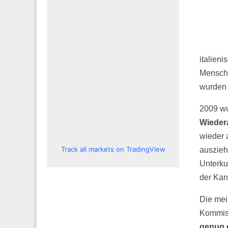
italien
Mensche
wurden 
2009 wu
Wieder
wieder 
Track all markets on TradingView
auszieh
Unterku
der Kan
Die mei
Kommiss
genug 