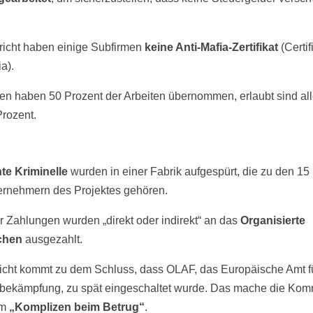
.
richt haben einige Subfirmen
keine Anti-Mafia-Zertifikat
(Certif
a).
en haben 50 Prozent der Arbeiten übernommen, erlaubt sind al
Prozent.
te Kriminelle
wurden in einer Fabrik aufgespürt, die zu den 15
rnehmern des Projektes gehören.
er Zahlungen wurden „direkt oder indirekt“ an das
Organisierte
chen
ausgezahlt.
icht kommt zu dem Schluss, dass OLAF, das Europäische Amt f
bekämpfung, zu spät eingeschaltet wurde. Das mache die Kom
em
„Komplizen beim Betrug“
.