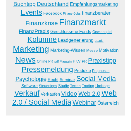
Buchtipp
Deutschland
Empfehlungsmarketing
Events
finanzberater
Facebook
Finanz-Jobs
Finanzmarkt
Finanzkrise
FinanzPraxis
Geschlossene Fonds
Gewinnspiel
Kolumne
Leadgenerierung
Leads
Marketing
Marketing-Wissen
Motivation
Messe
News
Praxistipp
PKV
Online PR
PR
pdf Magazin
Pressemeldung
Produkte
Prognosen
Social Media
Psychologie
Recht
Seminar
Software
Studie
Steuertipps
Trading
Umfrage
Texten
Verkauf
Web
Video
Web 2.0
Verkaufen
2.0 / Social Media
Webinar
Österreich