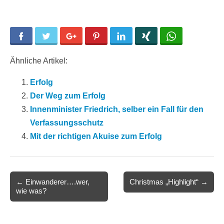
Facebook
Twitter
Google+
Pinterest
LinkedIn
Xing
WhatsApp
Ähnliche Artikel:
Erfolg
Der Weg zum Erfolg
Innenminister Friedrich, selber ein Fall für den
Verfassungsschutz
Mit der richtigen Akuise zum Erfolg
Post
← Einwanderer….wer,
Christmas „Highlight“ →
wie was?
navigation