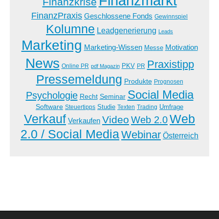
Finanzmarkt
Finanzkrise
FinanzPraxis
Geschlossene Fonds
Gewinnspiel
Kolumne
Leadgenerierung
Leads
Marketing
Marketing-Wissen
Motivation
Messe
News
Praxistipp
PKV
Online PR
PR
pdf Magazin
Pressemeldung
Produkte
Prognosen
Social Media
Psychologie
Recht
Seminar
Software
Studie
Steuertipps
Trading
Umfrage
Texten
Verkauf
Web
Video
Web 2.0
Verkaufen
2.0 / Social Media
Webinar
Österreich