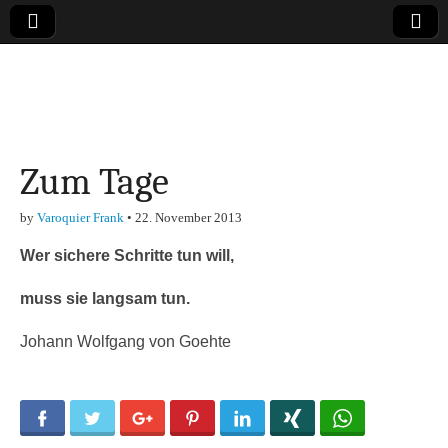
Online-Magazin zu
den Themen
Zum Tage
Finanzen,
by
Varoquier Frank
•
22. November 2013
Marketing-, Vertrieb-
Wer sichere Schritte tun will,
& Investment-Tipps
muss sie langsam tun.
Johann Wolfgang von Goehte
Facebook
Twitter
Google+
Pinterest
LinkedIn
Xing
WhatsApp