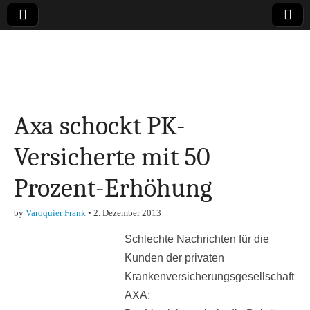
Online-Magazin zu
den Themen
Axa schockt PK-
Finanzen,
Versicherte mit 50
Marketing-, Vertrieb-
Prozent-Erhöhung
& Investment-Tipps
by
Varoquier Frank
•
2. Dezember 2013
Schlechte Nachrichten für die
Kunden der privaten
Krankenversicherungsgesellschaft
AXA: