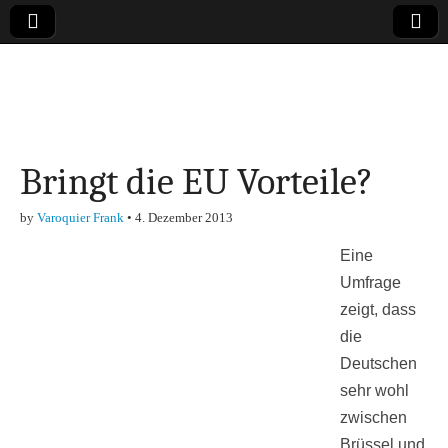
Online-Magazin zu
den Themen
Bringt die EU Vorteile?
Finanzen,
by
Varoquier Frank
•
4. Dezember 2013
Marketing-, Vertrieb-
Eine
& Investment-Tipps
Umfrage
zeigt, dass
die
Deutschen
sehr wohl
zwischen
Brüssel und