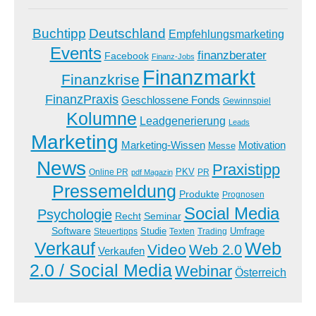
Buchtipp
Deutschland
Empfehlungsmarketing
Events
finanzberater
Facebook
Finanz-Jobs
Finanzmarkt
Finanzkrise
FinanzPraxis
Geschlossene Fonds
Gewinnspiel
Kolumne
Leadgenerierung
Leads
Marketing
Marketing-Wissen
Motivation
Messe
News
Praxistipp
PKV
Online PR
PR
pdf Magazin
Pressemeldung
Produkte
Prognosen
Social Media
Psychologie
Recht
Seminar
Software
Studie
Steuertipps
Trading
Umfrage
Texten
Verkauf
Web
Video
Web 2.0
Verkaufen
2.0 / Social Media
Webinar
Österreich