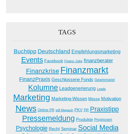
TAGS
Buchtipp
Deutschland
Empfehlungsmarketing
Events
finanzberater
Facebook
Finanz-Jobs
Finanzmarkt
Finanzkrise
FinanzPraxis
Geschlossene Fonds
Gewinnspiel
Kolumne
Leadgenerierung
Leads
Marketing
Marketing-Wissen
Motivation
Messe
News
Praxistipp
PKV
Online PR
PR
pdf Magazin
Pressemeldung
Produkte
Prognosen
Social Media
Psychologie
Recht
Seminar