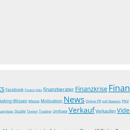
Fina
ts
Finanzkrise
finanzberater
Facebook
Finanz-Jobs
News
keting-Wissen
Motivation
Messe
PKV
Online PR
pdf Magazin
Verkauf
Vide
Verkaufen
Studie
uertipps
Trading
Umfrage
Texten