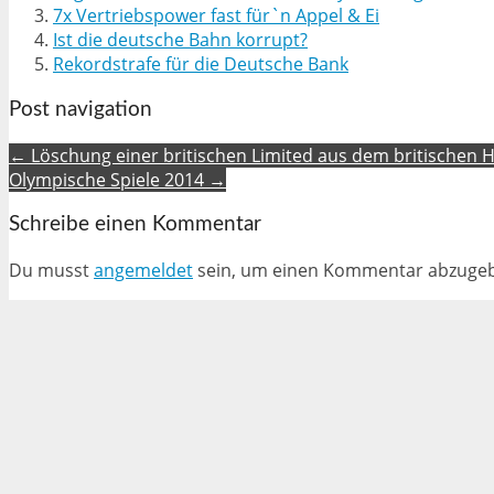
7x Vertriebspower fast für`n Appel & Ei
Ist die deutsche Bahn korrupt?
Rekordstrafe für die Deutsche Bank
Post navigation
← Löschung einer britischen Limited aus dem britischen H
Olympische Spiele 2014 →
Schreibe einen Kommentar
Du musst
angemeldet
sein, um einen Kommentar abzuge