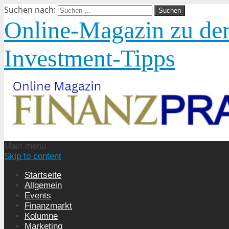
Suchen nach:
Online-Magazin zu den
Investment-Tipps
Main menu
Skip to content
Startseite
Allgemein
Events
Finanzmarkt
Kolumne
Marketing