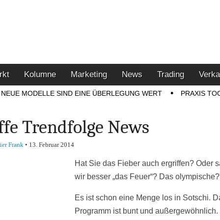
u den Themen Finanzen,
tment-Tipps
rkt
Kolumne
Marketing
News
Trading
Verka
NEUE MODELLE SIND EINE ÜBERLEGUNG WERT
PRAXIS TO
ffe Trendfolge News
ier Frank
•
13. Februar 2014
Hat Sie das Fieber auch ergriffen? Oder 
wir besser „das Feuer“? Das olympische?
Es ist schon eine Menge los in Sotschi. D
Programm ist bunt und außergewöhnlich.