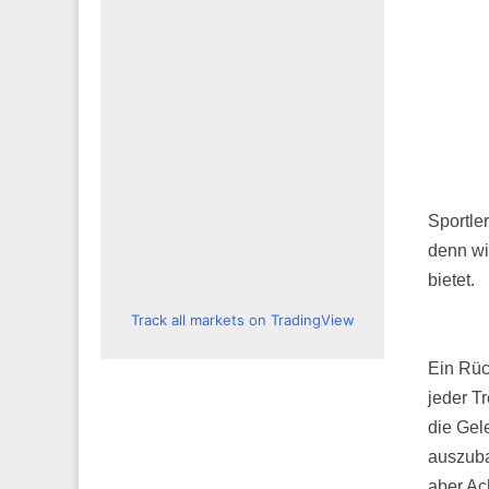
Sportle
denn wi
bietet.
Track all markets on TradingView
Ein Rüc
jeder T
die Gel
auszuba
aber Ac