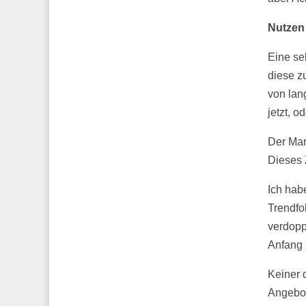
Nutze
Eine se
diese z
von lan
jetzt, o
Der Mar
Dieses Z
Ich hab
Trendfol
verdopp
Anfang 
Keiner 
Angebot