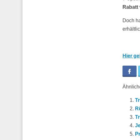
Rabatt 
Doch ha
erhältli
Hier ge
Fa
Ähnliche
T
Rü
T
Je
P