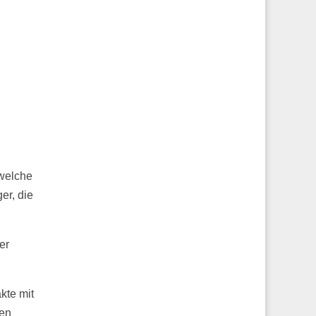
 welche
er, die
er
kte mit
nen