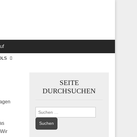
 Marketing-,
uf
OLS
SEITE
DURCHSUCHEN
sagen
Suchen
nach:
as
 Wir