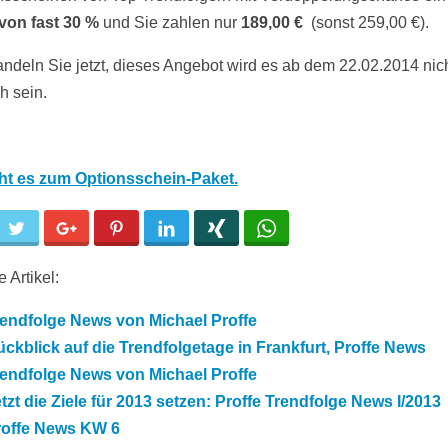
von fast 30 %
und Sie zahlen nur
189,00 €
(sonst 259,00 €).
ndeln Sie jetzt, dieses Angebot wird es ab dem 22.02.2014 nic
ch sein.
ht es zum Optionsschein-Paket.
cebook
Twitter
Google+
Pinterest
LinkedIn
Xing
WhatsApp
 Artikel:
rendfolge News von Michael Proffe
ckblick auf die Trendfolgetage in Frankfurt, Proffe News
rendfolge News von Michael Proffe
tzt die Ziele für 2013 setzen: Proffe Trendfolge News I/2013
roffe News KW 6