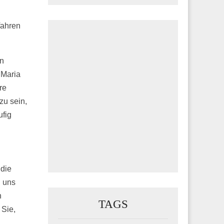
fahren
on
 Maria
re
zu sein,
ufig
 die
n uns
n
TAGS
 Sie,