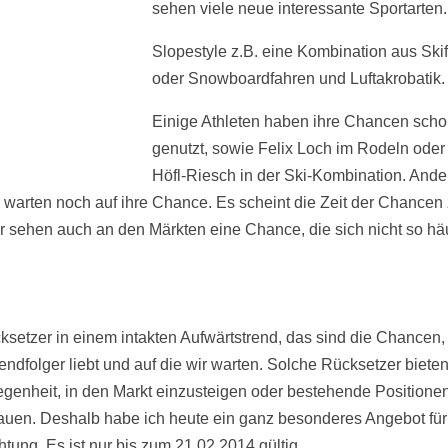
sehen viele neue interessante Sportarten.
Slopestyle z.B. eine Kombination aus Ski
oder Snowboardfahren und Luftakrobatik.
Einige Athleten haben ihre Chancen sch
genutzt, sowie Felix Loch im Rodeln oder
Höfl-Riesch in der Ski-Kombination. Ande
r warten noch auf ihre Chance. Es scheint die Zeit der Chancen 
r sehen auch an den Märkten eine Chance, die sich nicht so hä
ksetzer in einem intakten Aufwärtstrend, das sind die Chancen,
rendfolger liebt und auf die wir warten. Solche Rücksetzer biete
egenheit, in den Markt einzusteigen oder bestehende Positione
uen. Deshalb habe ich heute ein ganz besonderes Angebot für
htung. Es ist nur bis zum 21.02.2014 gültig.