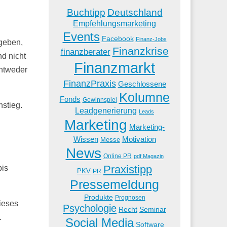
Buchtipp
Deutschland
Empfehlungsmarketing
Events
Facebook
Finanz-Jobs
 geben,
Finanzkrise
finanzberater
nd nicht
Finanzmarkt
entweder
FinanzPraxis
Geschlossene
Kolumne
Fonds
Gewinnspiel
stieg.
Leadgenerierung
Leads
Marketing
Marketing-
Wissen
Motivation
Messe
News
Online PR
pdf Magazin
Praxistipp
bis
PKV
PR
Pressemeldung
Produkte
Prognosen
dieses
Psychologie
Recht
Seminar
.
Social Media
Software