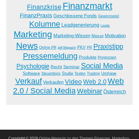
Finanzmarkt
Finanzkrise
FinanzPraxis
Geschlossene Fonds
Gewinnspiel
Kolumne
Leadgenerierung
Leads
Marketing
Marketing-Wissen
Motivation
Messe
News
Praxistipp
PKV
Online PR
PR
pdf Magazin
Pressemeldung
Produkte
Prognosen
Social Media
Psychologie
Recht
Seminar
Software
Studie
Steuertipps
Trading
Umfrage
Texten
Verkauf
Web
Video
Web 2.0
Verkaufen
2.0 / Social Media
Webinar
Österreich
Copyright © 2026
Online-Magazin zu den Themen Finanzen, Marketing-,