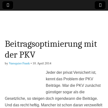
Online-Magazin zu
den Themen
Beitragsoptimierung mit
Finanzen,
der PKV
Marketing-, Vertrieb-
by
Varoquier Frank
•
10. April 2014
& Investment-Tipps
Jeder der privat Versichert ist,
kennt das Problem der PKV
Beiträge. War die PKV zunächst
günstiger sogar als die
Gesetzliche, so steigen doch irgendwann die Beiträge.
Und das recht heftig. Mancher ist schon daran verzweifelt