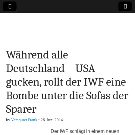
Online-Magazin zu
den Themen
Während alle
Finanzen,
Deutschland – USA
Marketing-, Vertrieb-
gucken, rollt der IWF eine
& Investment-Tipps
Bombe unter die Sofas der
Sparer
by
Varoquier Frank
•
26. Juni 2014
Der IWF schlägt in einem neuen