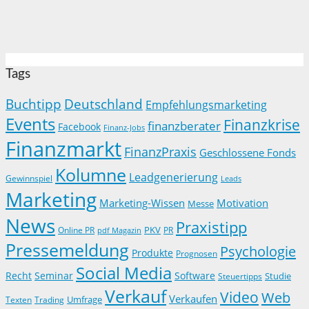
Tags
Buchtipp
Deutschland
Empfehlungsmarketing
Events
Finanzkrise
finanzberater
Facebook
Finanz-Jobs
Finanzmarkt
FinanzPraxis
Geschlossene Fonds
Kolumne
Leadgenerierung
Gewinnspiel
Leads
Marketing
Marketing-Wissen
Motivation
Messe
News
Praxistipp
PKV
Online PR
PR
pdf Magazin
Pressemeldung
Psychologie
Produkte
Prognosen
Social Media
Recht
Seminar
Software
Studie
Steuertipps
Verkauf
Video
Web
Verkaufen
Trading
Umfrage
Texten