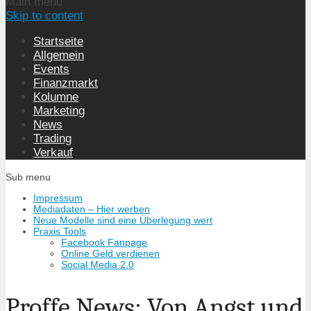
Main menu
Skip to content
Startseite
Allgemein
Events
Finanzmarkt
Kolumne
Marketing
News
Trading
Verkauf
Sub menu
Impressum
Mediadaten – Hier werben
Neue Modelle sind eine Überlegung wert
Praxis Tools
Facebook Fanpage
Online Geld verdienen
Social Media 2.0
Proffe News: Von Angst und