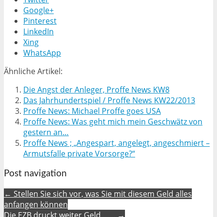
Google+
Pinterest
LinkedIn
Xing
WhatsApp
Ähnliche Artikel:
Die Angst der Anleger, Proffe News KW8
Das Jahrhundertspiel / Proffe News KW22/2013
Proffe News: Michael Proffe goes USA
Proffe News: Was geht mich mein Geschwätz von
gestern an…
Proffe News ; „Angespart, angelegt, angeschmiert –
Armutsfalle private Vorsorge?“
Post navigation
← Stellen Sie sich vor, was Sie mit diesem Geld alles
anfangen können
Die EZB druckt weiter Geld……. →