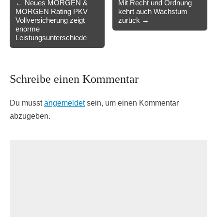
← Neues MORGEN &
Mit Recht und Ordnung
MORGEN Rating PKV
kehrt auch Wachstum
navigation
Vollversicherung zeigt
zurück →
enorme
Leistungsunterschiede
Schreibe einen Kommentar
Du musst
angemeldet
sein, um einen Kommentar
abzugeben.