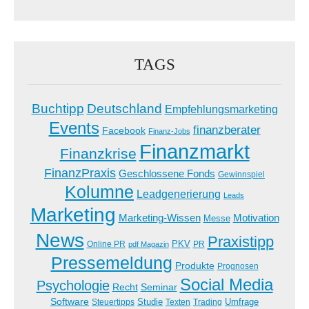
TAGS
Buchtipp
Deutschland
Empfehlungsmarketing
Events
finanzberater
Facebook
Finanz-Jobs
Finanzmarkt
Finanzkrise
FinanzPraxis
Geschlossene Fonds
Gewinnspiel
Kolumne
Leadgenerierung
Leads
Marketing
Marketing-Wissen
Motivation
Messe
News
Praxistipp
PKV
Online PR
PR
pdf Magazin
Pressemeldung
Produkte
Prognosen
Social Media
Psychologie
Recht
Seminar
Software
Studie
Steuertipps
Trading
Umfrage
Texten