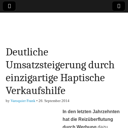
Online-Magazin zu
den Themen
Deutliche
Finanzen,
Umsatzsteigerung durch
Marketing-, Vertrieb-
einzigartige Haptische
& Investment-Tipps
Verkaufshilfe
by
Varoquier Frank
•
26. September 2014
In den letzten Jahrzehnten
hat die Reizüberflutung
durch Werbung
dazu