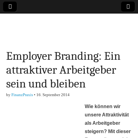
Online-Magazin zu
den Themen
Employer Branding: Ein
Finanzen,
attraktiver Arbeitgeber
Marketing-, Vertrieb-
sein und bleiben
& Investment-Tipps
by
FinanzPraxis
•
16. September 2014
Wie können wir
unsere Attraktivität
als Arbeitgeber
steigern? Mit dieser