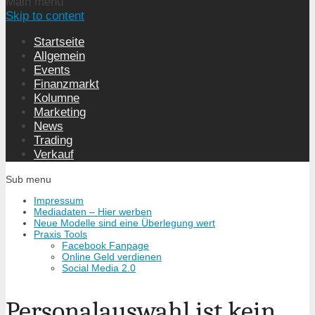
Main menu
Skip to content
Startseite
Allgemein
Events
Finanzmarkt
Kolumne
Marketing
News
Trading
Verkauf
Sub menu
Impressum
Mediadaten – Hier werben
Neue Modelle sind eine Überlegung wert
Praxis Tools
Facebook Fanpage
Online Geld verdienen
Social Media 2.0
Personalauswahl ist kein