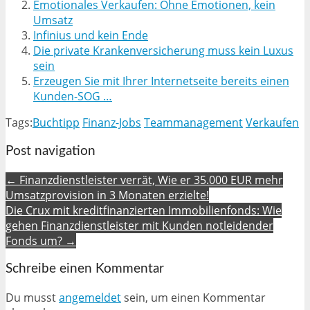
Emotionales Verkaufen: Ohne Emotionen, kein
Umsatz
Infinius und kein Ende
Die private Krankenversicherung muss kein Luxus
sein
Erzeugen Sie mit Ihrer Internetseite bereits einen
Kunden-SOG …
Tags:
Buchtipp
Finanz-Jobs
Teammanagement
Verkaufen
Post navigation
← Finanzdienstleister verrät, Wie er 35.000 EUR mehr
Umsatzprovision in 3 Monaten erzielte!
Die Crux mit kreditfinanzierten Immobilienfonds: Wie
gehen Finanzdienstleister mit Kunden notleidender
Fonds um? →
Schreibe einen Kommentar
Du musst
angemeldet
sein, um einen Kommentar