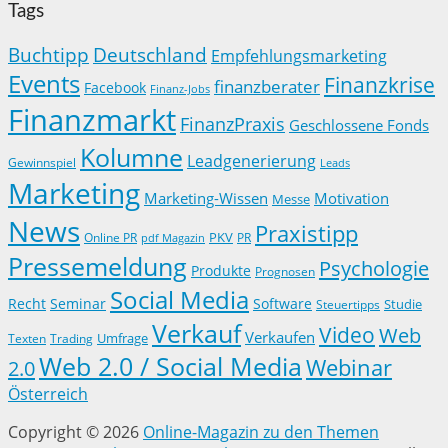
Tags
Buchtipp
Deutschland
Empfehlungsmarketing
Events
Finanzkrise
finanzberater
Facebook
Finanz-Jobs
Finanzmarkt
FinanzPraxis
Geschlossene Fonds
Kolumne
Leadgenerierung
Gewinnspiel
Leads
Marketing
Marketing-Wissen
Motivation
Messe
News
Praxistipp
PKV
Online PR
PR
pdf Magazin
Pressemeldung
Psychologie
Produkte
Prognosen
Social Media
Recht
Seminar
Software
Studie
Steuertipps
Verkauf
Video
Web
Verkaufen
Trading
Umfrage
Texten
Web 2.0 / Social Media
Webinar
2.0
Österreich
Copyright © 2026
Online-Magazin zu den Themen