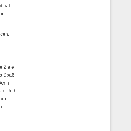
 hat,
und
ncen,
e Ziele
es Spaß
 Denn
nen. Und
sam.
n.