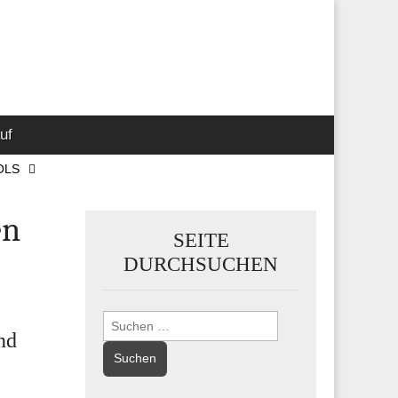
 Marketing-,
uf
OLS
en
SEITE
DURCHSUCHEN
Suchen
nd
nach: