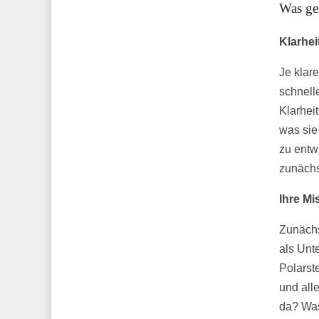
Was gen
Klarhe
Je klar
schnell
Klarhei
was sie
zu entw
zunächs
Ihre Mi
Zunäch
als Unte
Polarste
und all
da? Was 