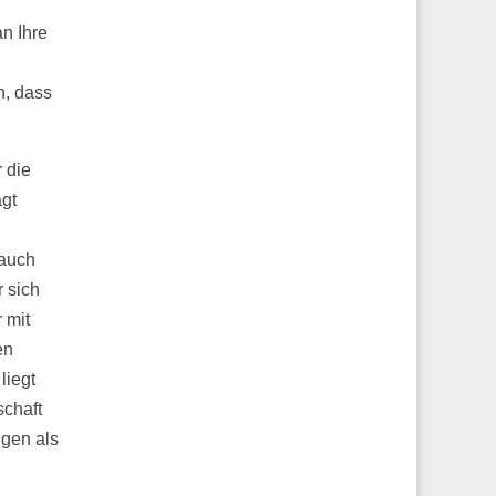
an Ihre
n
n, dass
 die
agt
 auch
r sich
 mit
en
liegt
schaft
ngen als