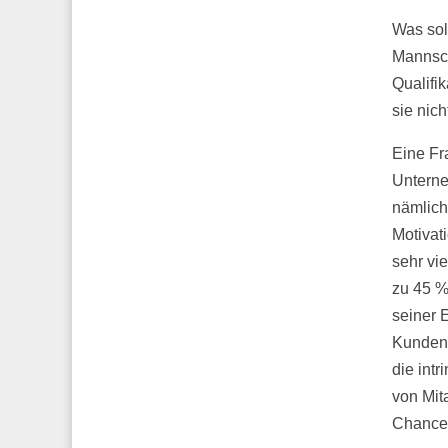
Was sol
Mannsch
Qualifi
sie nic
Eine Fra
Unterne
nämlich 
Motivati
sehr vi
zu 45 %
seiner 
Kunden 
die int
von Mit
Chance