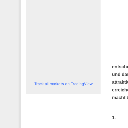
entsche
und dam
attrakt
Track all markets on TradingView
erreich
macht b
1.