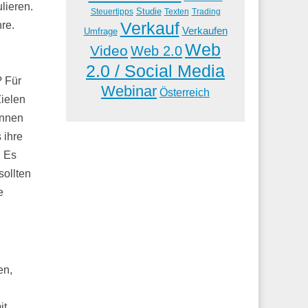
lieren.
Studie
Steuertipps
Trading
Texten
Verkauf
hre.
Verkaufen
Umfrage
Web
Video
Web 2.0
2.0 / Social Media
? Für
Webinar
Österreich
Zielen
ennen
 ihre
. Es
sollten
e
en,
it