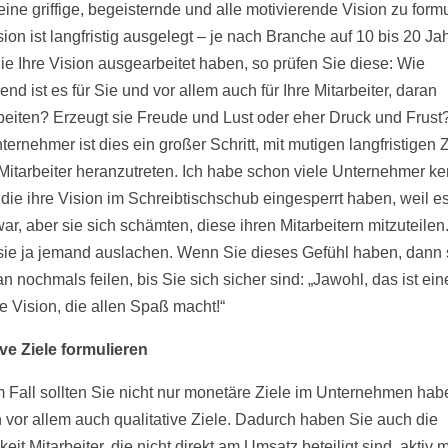
ine griffige, begeisternde und alle motivierende Vision zu formu
ion ist langfristig ausgelegt – je nach Branche auf 10 bis 20 Ja
e Ihre Vision ausgearbeitet haben, so prüfen Sie diese: Wie
end ist es für Sie und vor allem auch für Ihre Mitarbeiter, daran
beiten? Erzeugt sie Freude und Lust oder eher Druck und Frust
ternehmer ist dies ein großer Schritt, mit mutigen langfristigen 
 Mitarbeiter heranzutreten. Ich habe schon viele Unternehmer k
 die ihre Vision im Schreibtischschub eingesperrt haben, weil es
ar, aber sie sich schämten, diese ihren Mitarbeitern mitzuteilen
sie ja jemand auslachen. Wenn Sie dieses Gefühl haben, dann 
n nochmals feilen, bis Sie sich sicher sind: „Jawohl, das ist ein
ve Vision, die allen Spaß macht!“
ive Ziele formulieren
m Fall sollten Sie nicht nur monetäre Ziele im Unternehmen hab
 vor allem auch qualitative Ziele. Dadurch haben Sie auch die
eit Mitarbeiter, die nicht direkt am Umsatz beteiligt sind, aktiv m