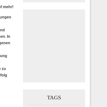
f mehr!
gungen
und
en. In
igenen
rung
e
e zu
rfolg
TAGS