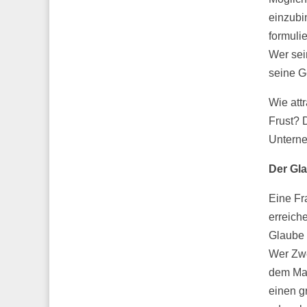
einzubin
formulie
Wer sein
seine G
Wie att
Frust? 
Unterne
Der Gla
Eine Fr
erreich
Glaube 
Wer Zwe
dem Maß
einen g