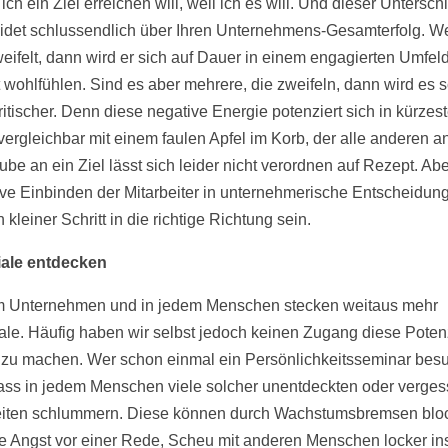
ich ein Ziel erreichen will, weil ich es will. Und dieser Untersch
idet schlussendlich über Ihren Unternehmens-Gesamterfolg. W
weifelt, dann wird er sich auf Dauer in einem engagierten Umfel
t wohlfühlen. Sind es aber mehrere, die zweifeln, dann wird es 
itischer. Denn diese negative Energie potenziert sich in kürzeste
vergleichbar mit einem faulen Apfel im Korb, der alle anderen an
ube an ein Ziel lässt sich leider nicht verordnen auf Rezept. Ab
ive Einbinden der Mitarbeiter in unternehmerische Entscheidun
 kleiner Schritt in die richtige Richtung sein.
iale entdecken
m Unternehmen und in jedem Menschen stecken weitaus mehr
ale. Häufig haben wir selbst jedoch keinen Zugang diese Poten
 zu machen. Wer schon einmal ein Persönlichkeitsseminar besu
ass in jedem Menschen viele solcher unentdeckten oder verge
iten schlummern. Diese können durch Wachstumsbremsen bloc
ie Angst vor einer Rede, Scheu mit anderen Menschen locker in