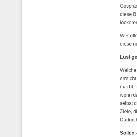
Gespräc
diese B
lockere
Wer off
diese n
Lust g
Welchen
erreich
macht, 
wenn da
selbst 
Ziele, d
Dadurch
Sollen