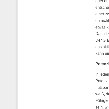
oder ob 
entsche
einer z
eh nich
etwas kr
Das ist 
Der Gla
das akt
kann ein
Potenz
In jede
Potenzi
nutzbar
weiß, d
Fähigke
sein, w