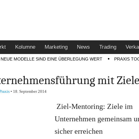
u den Themen Finanzen,
tment-Tipps
rkt
Kolumne
Marketing
News
Trading
Verka
NEUE MODELLE SIND EINE ÜBERLEGUNG WERT
PRAXIS TO
ernehmensführung mit Ziel
Praxis
•
18. September 2014
Ziel-Mentoring: Ziele im
Unternehmen gemeinsam u
sicher erreichen