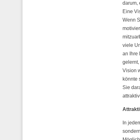
darum, e
Eine Vis
Wenn Si
motivier
mitzuar
viele Un
an Ihre
gelernt,
Vision w
könnte 
Sie dara
attrakti
Attrakt
In jede
sondern
Möglichk