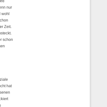
ied
enn nur
d wohl
schon
r Zeit.
steckt.
er schon
gen
ziale
cht hat
ssenen
kiert
s