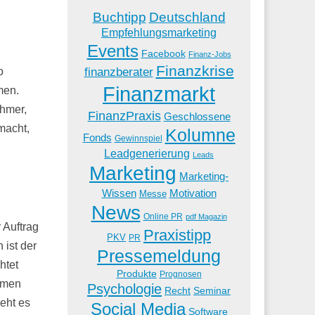
Buchtipp
Deutschland
Empfehlungsmarketing
Events
Facebook
Finanz-Jobs
Finanzkrise
finanzberater
o
Finanzmarkt
men.
ehmer,
FinanzPraxis
Geschlossene
macht,
Kolumne
Fonds
Gewinnspiel
Leadgenerierung
Leads
Marketing
Marketing-
Wissen
Motivation
Messe
News
Online PR
pdf Magazin
 Auftrag
Praxistipp
PKV
PR
 ist der
Pressemeldung
htet
Produkte
Prognosen
ehmen
Psychologie
Recht
Seminar
geht es
Social Media
Software