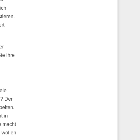
ich
tieren.
ert
er
ie Ihre
ele
n? Der
beiten.
t in
s macht
s wollen