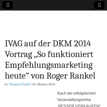
Online-Magazin zu
den Themen
IVAG auf der DKM 2014
Finanzen,
Vortrag „So funktioniert
Marketing-, Vertrieb-
Empfehlungsmarketing
& Investment-Tipps
heute“ von Roger Rankel
by
Varoquier Frank
•
16. Oktober 2014
Nach der erfolgreichen
Veranstaltungsreihe
„BESSER VERKAUFEN“