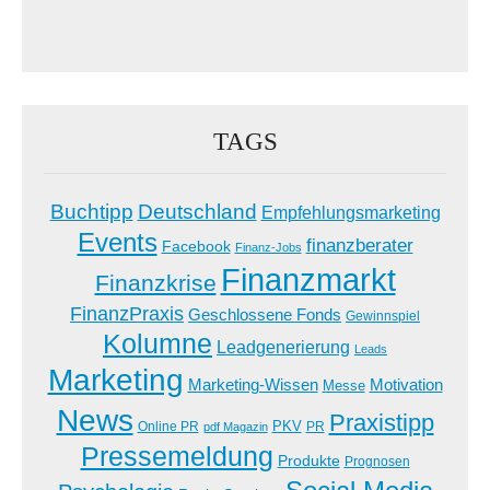
TAGS
Buchtipp
Deutschland
Empfehlungsmarketing
Events
finanzberater
Facebook
Finanz-Jobs
Finanzmarkt
Finanzkrise
FinanzPraxis
Geschlossene Fonds
Gewinnspiel
Kolumne
Leadgenerierung
Leads
Marketing
Marketing-Wissen
Motivation
Messe
News
Praxistipp
PKV
Online PR
PR
pdf Magazin
Pressemeldung
Produkte
Prognosen