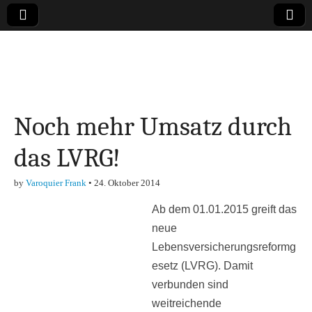
Online-Magazin zu
den Themen
Noch mehr Umsatz durch
Finanzen,
das LVRG!
Marketing-, Vertrieb-
by
Varoquier Frank
•
24. Oktober 2014
& Investment-Tipps
Ab dem 01.01.2015 greift das
neue
Lebensversicherungsreformg
esetz (LVRG). Damit
verbunden sind
weitreichende