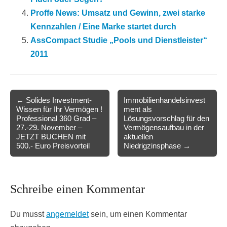
Proffe News: Umsatz und Gewinn, zwei starke
Kennzahlen / Eine Marke startet durch
AssCompact Studie „Pools und Dienstleister“
2011
Post
← Solides Investment-
Immobilienhandelsinvest
Wissen für Ihr Vermögen !
ment als
navigation
Professional 360 Grad –
Lösungsvorschlag für den
27.-29. November –
Vermögensaufbau in der
JETZT BUCHEN mit
aktuellen
500.- Euro Preisvorteil
Niedrigzinsphase →
Schreibe einen Kommentar
Du musst
angemeldet
sein, um einen Kommentar