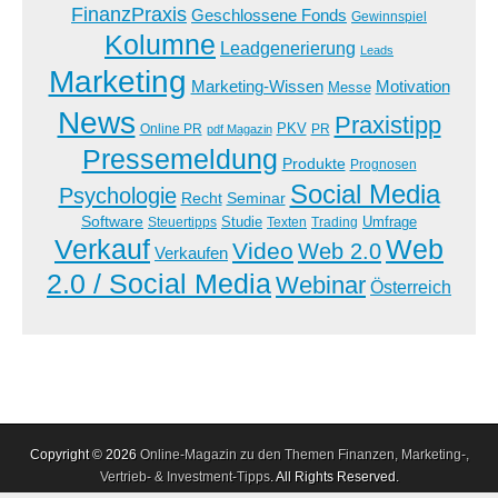
FinanzPraxis
Geschlossene Fonds
Gewinnspiel
Kolumne
Leadgenerierung
Leads
Marketing
Marketing-Wissen
Motivation
Messe
News
Praxistipp
PKV
Online PR
PR
pdf Magazin
Pressemeldung
Produkte
Prognosen
Social Media
Psychologie
Recht
Seminar
Software
Studie
Steuertipps
Trading
Umfrage
Texten
Verkauf
Web
Video
Web 2.0
Verkaufen
2.0 / Social Media
Webinar
Österreich
Copyright © 2026
Online-Magazin zu den Themen Finanzen, Marketing-,
Vertrieb- & Investment-Tipps
. All Rights Reserved.