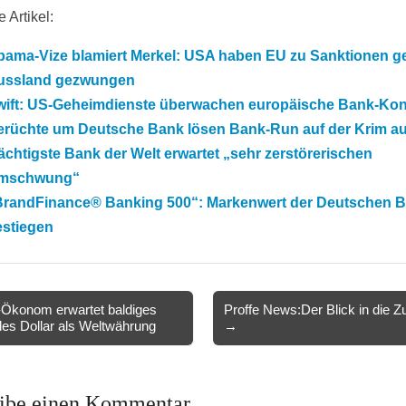
 Artikel:
bama-Vize blamiert Merkel: USA haben EU zu Sanktionen g
ussland gezwungen
wift: US-Geheimdienste überwachen europäische Bank-Ko
erüchte um Deutsche Bank lösen Bank-Run auf der Krim a
chtigste Bank der Welt erwartet „sehr zerstörerischen
mschwung“
BrandFinance® Banking 500“: Markenwert der Deutschen 
estiegen
Ökonom erwartet baldiges
Proffe News:Der Blick in die Z
es Dollar als Weltwährung
→
ion
ibe einen Kommentar