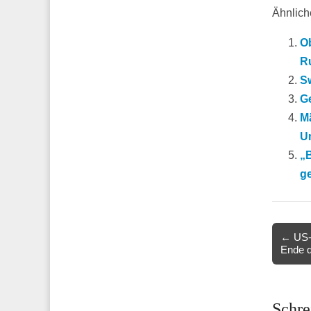
Ähnliche
O
R
S
G
Mä
U
„
g
Post
← US-
Ende d
navigat
Schre