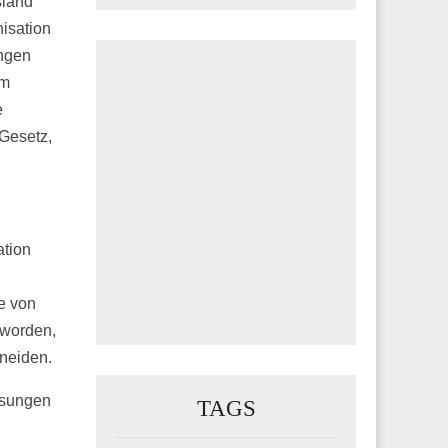
sland
isation
ungen
um
e
 Gesetz,
ation
e von
 worden,
neiden.
isungen
TAGS