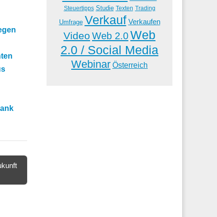
Studie
Steuertipps
Trading
Texten
Verkauf
Verkaufen
Umfrage
egen
Web
Video
Web 2.0
2.0 / Social Media
nten
Webinar
Österreich
us
Bank
ukunft