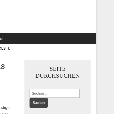
 Marketing-,
uf
OLS
ds
SEITE
n
DURCHSUCHEN
Suchen
nach:
ändige