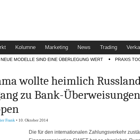
u den Themen Finanzen,
tment-Tipps
rkt
Kolumne
Marketing
News
Trading
Verka
NEUE MODELLE SIND EINE ÜBERLEGUNG WERT
PRAXIS TO
ma wollte heimlich Russlan
ang zu Bank-Überweisunge
ppen
ier Frank
•
10. Oktober 2014
Die für den internationalen Zahlungsverkehr zust