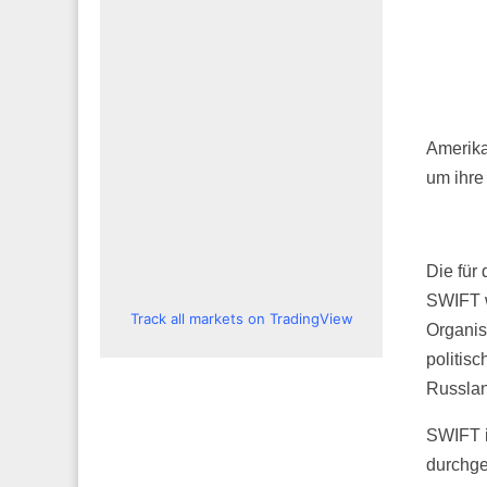
Amerika
um ihre
Die für
SWIFT w
Track all markets on TradingView
Organis
politis
Russlan
SWIFT i
durchge