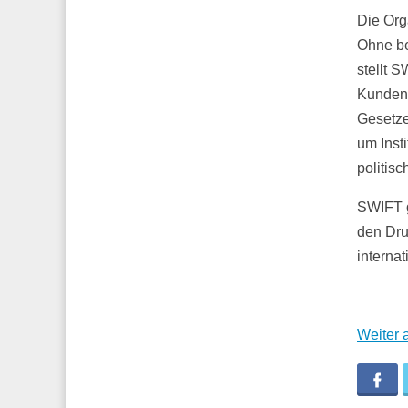
Die Org
Ohne be
stellt 
Kunden 
Gesetze
um Inst
politis
SWIFT ge
den Dru
interna
Weiter
Fa