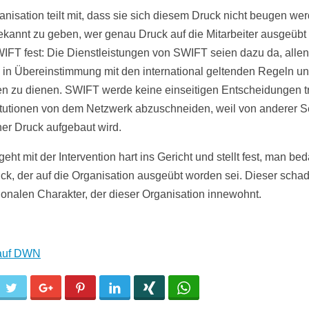
anisation teilt mit, dass sie sich diesem Druck nicht beugen wer
kannt zu geben, wer genau Druck auf die Mitarbeiter ausgeübt
SWIFT fest: Die Dienstleistungen von SWIFT seien dazu da, allen
in Übereinstimmung mit den international geltenden Regeln u
n zu dienen. SWIFT werde keine einseitigen Entscheidungen tr
itutionen von dem Netzwerk abzuschneiden, weil von anderer S
cher Druck aufgebaut wird.
ht mit der Intervention hart ins Gericht und stellt fest, man be
ck, der auf die Organisation ausgeübt worden sei. Dieser sch
tionalen Charakter, der dieser Organisation innewohnt.
 auf DWN
cebook
Twitter
Google+
Pinterest
LinkedIn
Xing
WhatsApp