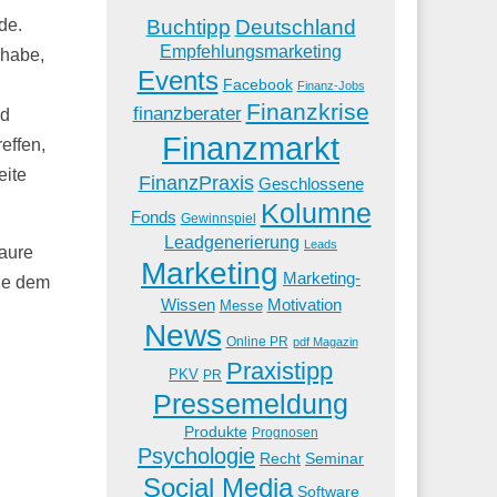
Buchtipp
Deutschland
de.
Empfehlungsmarketing
 habe,
Events
Facebook
Finanz-Jobs
Finanzkrise
finanzberater
nd
Finanzmarkt
effen,
eite
FinanzPraxis
Geschlossene
Kolumne
Fonds
Gewinnspiel
Leadgenerierung
Leads
daure
Marketing
Marketing-
ade dem
Wissen
Motivation
Messe
News
Online PR
pdf Magazin
Praxistipp
PKV
PR
Pressemeldung
Produkte
Prognosen
Psychologie
Recht
Seminar
Social Media
Software