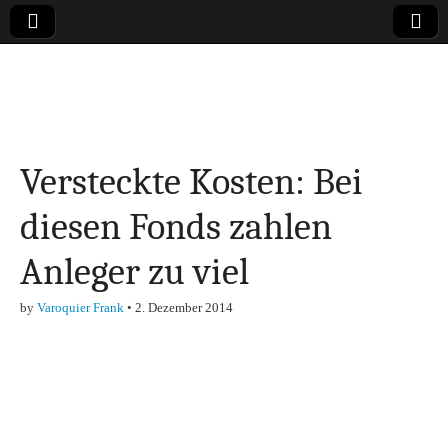
Online-Magazin zu
den Themen
Versteckte Kosten: Bei
Finanzen,
diesen Fonds zahlen
Marketing-, Vertrieb-
Anleger zu viel
& Investment-Tipps
by
Varoquier Frank
•
2. Dezember 2014