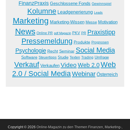
FinanzPraxis
Geschlossene Fonds
Gewinnspiel
Kolumne
Leadgenerierung
Leads
Marketing
Marketing-Wissen
Motivation
Messe
News
Praxistipp
PKV
Online PR
PR
pdf Magazin
Pressemeldung
Produkte
Prognosen
Social Media
Psychologie
Recht
Seminar
Software
Studie
Steuertipps
Trading
Umfrage
Texten
Verkauf
Web
Video
Web 2.0
Verkaufen
2.0 / Social Media
Webinar
Österreich
Copyright © 2026
Online-Magazin zu den Themen Finanzen, Marketing-,