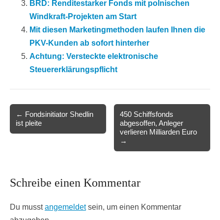
BRD: Renditestarker Fonds mit polnischen
Windkraft-Projekten am Start
Mit diesen Marketingmethoden laufen Ihnen die
PKV-Kunden ab sofort hinterher
Achtung: Versteckte elektronische
Steuererklärungspflicht
Post
← Fondsinitiator Shedlin
450 Schiffsfonds
ist pleite
abgesoffen, Anleger
navigation
verlieren Milliarden Euro
→
Schreibe einen Kommentar
Du musst
angemeldet
sein, um einen Kommentar