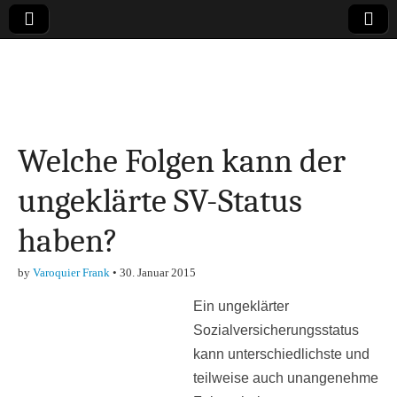
Online-Magazin zu
den Themen
Welche Folgen kann der
Finanzen,
ungeklärte SV-Status
Marketing-, Vertrieb-
haben?
& Investment-Tipps
by
Varoquier Frank
•
30. Januar 2015
Ein ungeklärter
Sozialversicherungsstatus
kann unterschiedlichste und
teilweise auch unangenehme