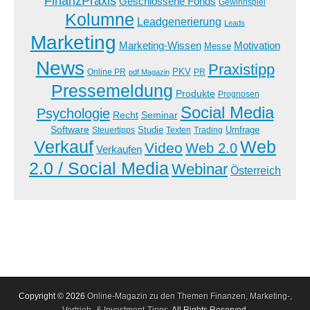
FinanzPraxis
Geschlossene Fonds
Gewinnspiel
Kolumne
Leadgenerierung
Leads
Marketing
Marketing-Wissen
Motivation
Messe
News
Praxistipp
PKV
Online PR
PR
pdf Magazin
Pressemeldung
Produkte
Prognosen
Social Media
Psychologie
Recht
Seminar
Software
Studie
Steuertipps
Trading
Umfrage
Texten
Verkauf
Web
Video
Web 2.0
Verkaufen
2.0 / Social Media
Webinar
Österreich
Copyright © 2026
Online-Magazin zu den Themen Finanzen, Marketing-,