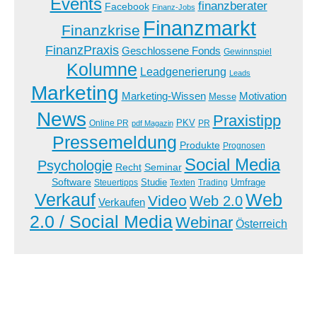
Events
finanzberater
Facebook
Finanz-Jobs
Finanzmarkt
Finanzkrise
FinanzPraxis
Geschlossene Fonds
Gewinnspiel
Kolumne
Leadgenerierung
Leads
Marketing
Marketing-Wissen
Motivation
Messe
News
Praxistipp
PKV
Online PR
PR
pdf Magazin
Pressemeldung
Produkte
Prognosen
Social Media
Psychologie
Recht
Seminar
Software
Studie
Steuertipps
Trading
Umfrage
Texten
Verkauf
Web
Video
Web 2.0
Verkaufen
2.0 / Social Media
Webinar
Österreich