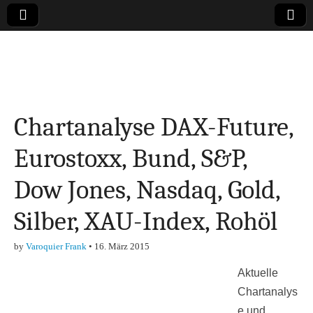
Online-Magazin zu
den Themen
Chartanalyse DAX-Future,
Finanzen,
Eurostoxx, Bund, S&P,
Marketing-, Vertrieb-
Dow Jones, Nasdaq, Gold,
& Investment-Tipps
Silber, XAU-Index, Rohöl
by
Varoquier Frank
•
16. März 2015
Aktuelle
Chartanalys
e und