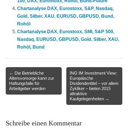
100, DAX, Eurostoxx, Rohöl, Bund-Future
Chartanalyse DAX, Eurostoxx, S&P, Nasdaq,
Gold, Silber, XAU, EURUSD, GBPUSD, Bund,
Rohöl
Chartanalyse DAX, Eurostoxx, SMI, S&P 500,
Nasdaq, EURUSD, GBPUSD, Gold, Silber, XAU,
Rohöl, Bund
Post
← Die Betriebliche
ING IM Investment View:
Altersvorsorge kann zur
Europäische
navigation
Haftungsfalle für
Dividendentitel – vor allem
Arbeitgeber werden
Zykliker – bieten 2015
attraktive
Kaufgelegenheiten →
Schreibe einen Kommentar