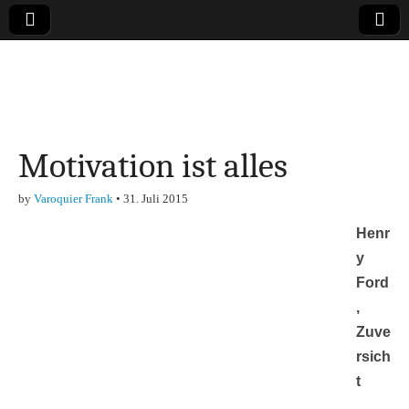
Online-Magazin zu
den Themen
Motivation ist alles
Finanzen,
by
Varoquier Frank
•
31. Juli 2015
Marketing-, Vertrieb-
Henr
& Investment-Tipps
y
Ford
,
Zuve
rsich
t