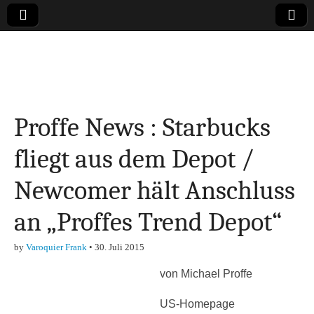
Online-Magazin zu
den Themen
Proffe News : Starbucks
Finanzen,
fliegt aus dem Depot /
Marketing-, Vertrieb-
Newcomer hält Anschluss
& Investment-Tipps
an „Proffes Trend Depot“
by
Varoquier Frank
•
30. Juli 2015
von Michael Proffe
US-Homepage