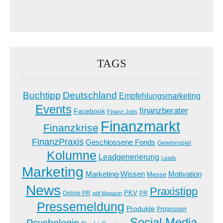
TAGS
Buchtipp
Deutschland
Empfehlungsmarketing
Events
finanzberater
Facebook
Finanz-Jobs
Finanzmarkt
Finanzkrise
FinanzPraxis
Geschlossene Fonds
Gewinnspiel
Kolumne
Leadgenerierung
Leads
Marketing
Marketing-Wissen
Motivation
Messe
News
Praxistipp
PKV
Online PR
PR
pdf Magazin
Pressemeldung
Produkte
Prognosen
Social Media
Psychologie