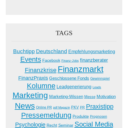
TAGS
Buchtipp
Deutschland
Empfehlungsmarketing
Events
finanzberater
Facebook
Finanz-Jobs
Finanzmarkt
Finanzkrise
FinanzPraxis
Geschlossene Fonds
Gewinnspiel
Kolumne
Leadgenerierung
Leads
Marketing
Marketing-Wissen
Motivation
Messe
News
Praxistipp
PKV
Online PR
PR
pdf Magazin
Pressemeldung
Produkte
Prognosen
Social Media
Psychologie
Recht
Seminar