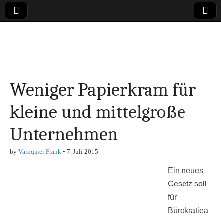
Online-Magazin zu
den Themen
Weniger Papierkram für
Finanzen,
kleine und mittelgroße
Marketing-, Vertrieb-
Unternehmen
& Investment-Tipps
by
Varoquier Frank
•
7. Juli 2015
Ein neues
Gesetz soll
für
Bürokratiea