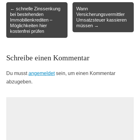
Post
← schnelle Zinssenkung
Wann
bei bestehenden
Versicherungsvermittler
navigation
Immobilienkrediten –
Umsatzsteuer kassieren
Möglichkeiten hier
müssen →
kostenfrei prüfen
Schreibe einen Kommentar
Du musst
angemeldet
sein, um einen Kommentar
abzugeben.