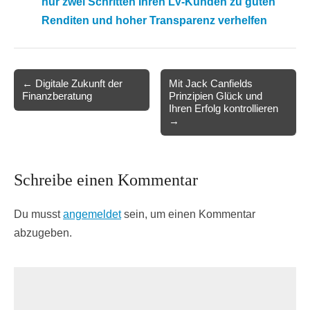
nur zwei Schritten Ihren LV-Kunden zu guten
Renditen und hoher Transparenz verhelfen
Post
← Digitale Zukunft der
Mit Jack Canfields
Finanzberatung
Prinzipien Glück und
navigation
Ihren Erfolg kontrollieren
→
Schreibe einen Kommentar
Du musst
angemeldet
sein, um einen Kommentar
abzugeben.