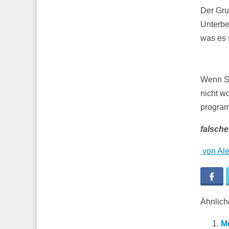
Der Gru
Unterbe
was es 
Wenn Si
nicht w
program
falsche
von Ale
Fa
Ähnliche
Mo