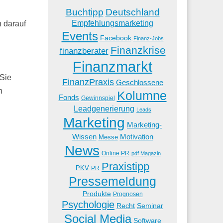
Buchtipp
Deutschland
Empfehlungsmarketing
n darauf
Events
Facebook
Finanz-Jobs
Finanzkrise
finanzberater
Finanzmarkt
 Sie
FinanzPraxis
Geschlossene
n
Kolumne
Fonds
Gewinnspiel
Leadgenerierung
Leads
Marketing
Marketing-
Wissen
Motivation
Messe
News
Online PR
pdf Magazin
Praxistipp
PKV
PR
Pressemeldung
Produkte
Prognosen
Psychologie
Recht
Seminar
Social Media
Software