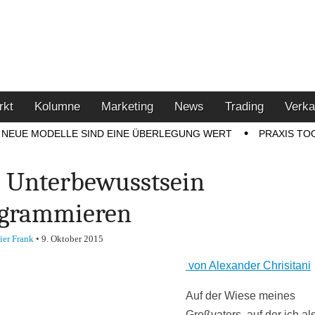
u den Themen Finanzen,
tment-Tipps
rkt
Kolumne
Marketing
News
Trading
Verka
NEUE MODELLE SIND EINE ÜBERLEGUNG WERT
PRAXIS TO
 Unterbewusstsein
ogrammieren
ier Frank
•
9. Oktober 2015
von Alexander Chrisitani
Auf der Wiese meines
Großvaters, auf der ich als