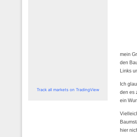
mein Gr
den Bau
Links un
Ich gla
Track all markets on TradingView
den es 
ein Wun
Viellei
Baumsta
hier nic