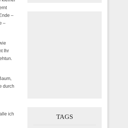
ernt
 Ende –
e –
wie
t Ihr
ehtun.
 Baum,
ie durch
lle ich
TAGS