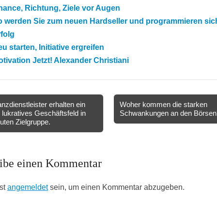
ance, Richtung, Ziele vor Augen
o werden Sie zum neuen Hardseller und programmieren sic
folg
u starten, Initiative ergreifen
tivation Jetzt! Alexander Christiani
nzdienstleister erhalten ein
Woher kommen die starken
 lukratives Geschäftsfeld in
Schwankungen an den Börse
ion
guten Zielgruppe.
ibe einen Kommentar
st
angemeldet
sein, um einen Kommentar abzugeben.