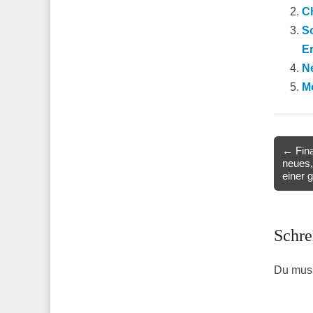
Ch
S
Er
Ne
Mo
Post
← Fina
neues,
navigat
einer 
Schre
Du mus