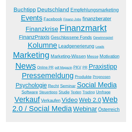
Buchtipp
Deutschland
Empfehlungsmarketing
Events
finanzberater
Facebook
Finanz-Jobs
Finanzmarkt
Finanzkrise
FinanzPraxis
Geschlossene Fonds
Gewinnspiel
Kolumne
Leadgenerierung
Leads
Marketing
Marketing-Wissen
Motivation
Messe
News
Praxistipp
PKV
Online PR
PR
pdf Magazin
Pressemeldung
Produkte
Prognosen
Social Media
Psychologie
Recht
Seminar
Software
Studie
Steuertipps
Trading
Umfrage
Texten
Verkauf
Web
Video
Web 2.0
Verkaufen
2.0 / Social Media
Webinar
Österreich