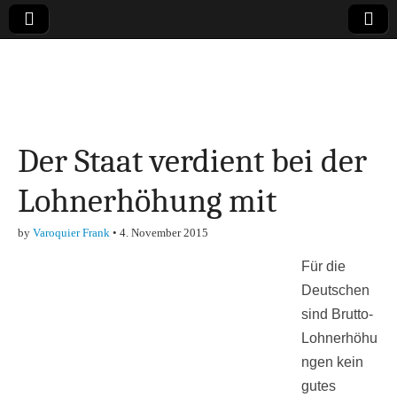
Online-Magazin zu
den Themen
Der Staat verdient bei der
Finanzen,
Lohnerhöhung mit
Marketing-, Vertrieb-
by
Varoquier Frank
•
4. November 2015
& Investment-Tipps
Für die
Deutschen
sind Brutto-
Lohnerhöhu
ngen kein
gutes