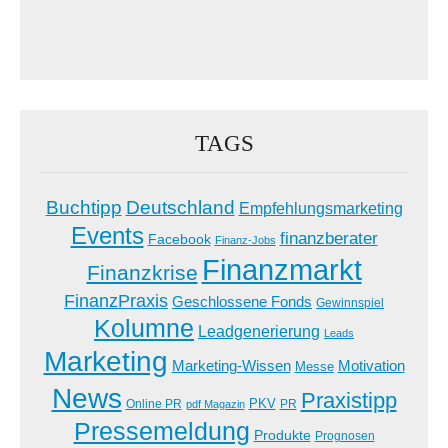
TAGS
Buchtipp
Deutschland
Empfehlungsmarketing
Events
finanzberater
Facebook
Finanz-Jobs
Finanzmarkt
Finanzkrise
FinanzPraxis
Geschlossene Fonds
Gewinnspiel
Kolumne
Leadgenerierung
Leads
Marketing
Marketing-Wissen
Motivation
Messe
News
Praxistipp
PKV
Online PR
PR
pdf Magazin
Pressemeldung
Produkte
Prognosen