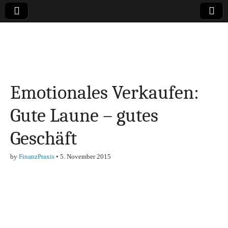
Online-Magazin zu
den Themen
Emotionales Verkaufen:
Finanzen,
Gute Laune – gutes
Marketing-, Vertrieb-
Geschäft
& Investment-Tipps
by
FinanzPraxis
•
5. November 2015