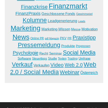
Finanzmarkt
Finanzkrise
FinanzPraxis
Geschlossene Fonds
Gewinnspiel
Kolumne
Leadgenerierung
Leads
Marketing
Marketing-Wissen
Motivation
Messe
News
Praxistipp
PKV
Online PR
PR
pdf Magazin
Pressemeldung
Produkte
Prognosen
Social Media
Psychologie
Recht
Seminar
Software
Studie
Steuertipps
Trading
Umfrage
Texten
Verkauf
Web
Video
Web 2.0
Verkaufen
2.0 / Social Media
Webinar
Österreich