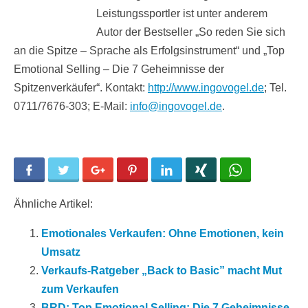
Leistungssportler ist unter anderem
Autor der Bestseller „So reden Sie sich
an die Spitze – Sprache als Erfolgsinstrument“ und „Top
Emotional Selling – Die 7 Geheimnisse der
Spitzenverkäufer“. Kontakt:
http://www.ingovogel.de
; Tel.
0711/7676-303; E-Mail:
info@ingovogel.de
.
Facebook
Twitter
Google+
Pinterest
LinkedIn
Xing
WhatsApp
Ähnliche Artikel:
Emotionales Verkaufen: Ohne Emotionen, kein
Umsatz
Verkaufs-Ratgeber „Back to Basic” macht Mut
zum Verkaufen
BRD: Top Emotional Selling: Die 7 Geheimnisse