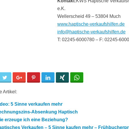
Kontakt:
KWS Haptische Verkaufsh
e.K.
Wellerscheid 49 – 53804 Much
www.haptische-verkaufshilfen.de
info@haptische-verkaufshilfen.de
T: 02245-6000780 – F: 02245-600
cebook
Twitter
Google+
Pinterest
LinkedIn
Xing
WhatsApp
 Artikel:
ideo: 5 Sinne verkaufen mehr
echnungszins-Absenkung Haptisch
ie erzeuge ich eine Beziehung?
ptisches Verkaufen – 5 Sinne kaufen mehr – Frühbucherpre