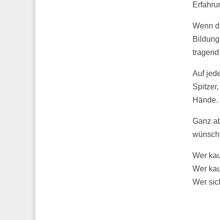
Erfahru
Wenn di
Bildung 
tragend
Auf jed
Spitzer
Hände.
Ganz ab
wünscht
Wer kau
Wer kau
Wer sic