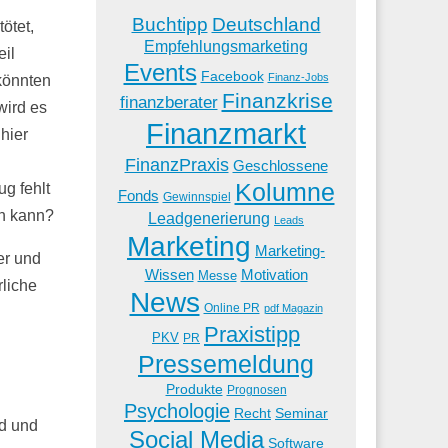
Buchtipp
Deutschland
ötet,
Empfehlungsmarketing
eil
Events
Facebook
Finanz-Jobs
könnten
Finanzkrise
finanzberater
wird es
Finanzmarkt
 hier
FinanzPraxis
Geschlossene
Kolumne
g fehlt
Fonds
Gewinnspiel
en kann?
Leadgenerierung
Leads
Marketing
Marketing-
er und
Wissen
Motivation
Messe
rliche
News
Online PR
pdf Magazin
Praxistipp
PKV
PR
Pressemeldung
Produkte
Prognosen
Psychologie
Recht
Seminar
rd und
Social Media
Software