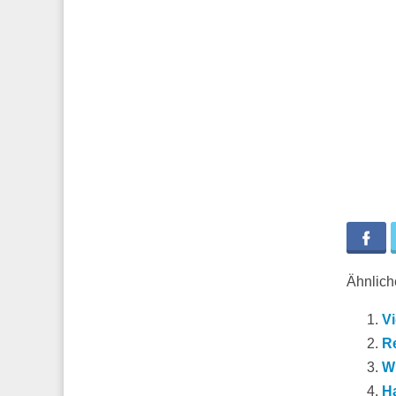
Fa
Ähnliche
V
R
W
Ha