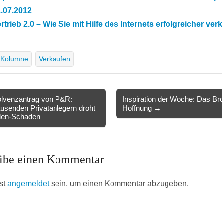
.07.2012
rtrieb 2.0 – Wie Sie mit Hilfe des Internets erfolgreicher ver
Kolumne
Verkaufen
lvenzantrag von P&R:
Inspiration der Woche: Das Bro
usenden Privatanlegern droht
Hoffnung →
ion
rden-Schaden
ibe einen Kommentar
st
angemeldet
sein, um einen Kommentar abzugeben.