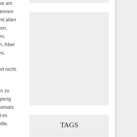
se am
kennen
it allen
en,
en,
n. Aber
es,
t nicht.
en zu
ierig
 jemals
t es
TAGS
lte.
u