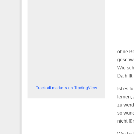
ohne Be
geschw
Wie sch
Da hilf
Track all markets on TradingView
Ist es f
lernen,
zu werd
so wund
nicht fü
Wer hat