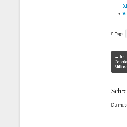
31
Ve
Tags:
Post
← Inso
Zehnta
navigat
Millia
Schre
Du mus