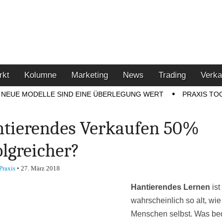
u den Themen Finanzen,
tment-Tipps
rkt
Kolumne
Marketing
News
Trading
Verka
NEUE MODELLE SIND EINE ÜBERLEGUNG WERT
PRAXIS TO
tierendes Verkaufen 50%
olgreicher?
Praxis
•
27. März 2018
Hantierendes Lernen
ist
wahrscheinlich so alt, wie
Menschen selbst. Was bed