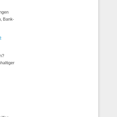
ängen
n, Bank-
e
en?
haltiger