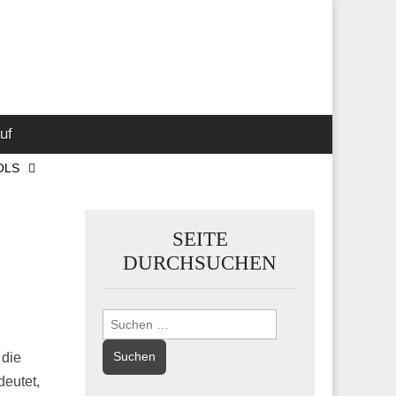
 Marketing-,
uf
OLS
SEITE
DURCHSUCHEN
Suchen
nach:
 die
eutet,