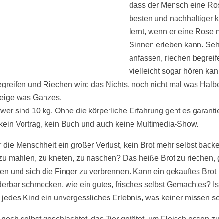
dass der Mensch eine Ro
besten und nachhaltiger 
lernt, wenn er eine Rose m
Sinnen erleben kann. Seh
anfassen, riechen begreif
vielleicht sogar hören kan
greifen und Riechen wird das Nichts, noch nicht mal was Halb
eige was Ganzes.
wer sind 10 kg. Ohne die körperliche Erfahrung geht es garantier
t kein Vortrag, kein Buch und auch keine Multimedia-Show.
ür die Menschheit ein großer Verlust, kein Brot mehr selbst back
 zu mahlen, zu kneten, zu naschen? Das heiße Brot zu riechen, g
en und sich die Finger zu verbrennen. Kann ein gekauftes Brot
erbar schmecken, wie ein gutes, frisches selbst Gemachtes? Is
r jedes Kind ein unvergessliches Erlebnis, was keiner missen sol
 noch selbst geschlachtet, das Tier getötet, um Fleisch essen z