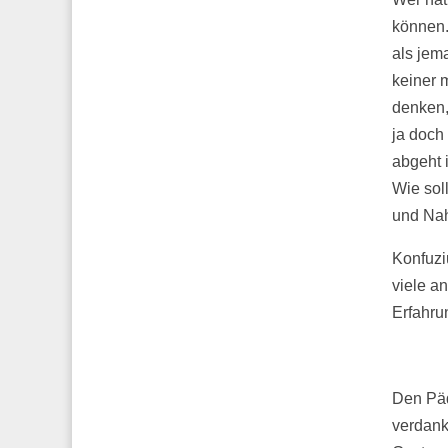
können.
als jem
keiner 
denken,
ja doch 
abgeht i
Wie sol
und Nah
Konfuzi
viele a
Erfahru
Den Pä
verdank