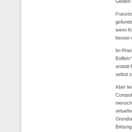
Gesten 
Französ
gefunde
wenn Ki
besser 
Im Rhei
Büffeln
anstatt
selbst z
Aber le
Compute
menschl
virtuel
Grundla
Bildung