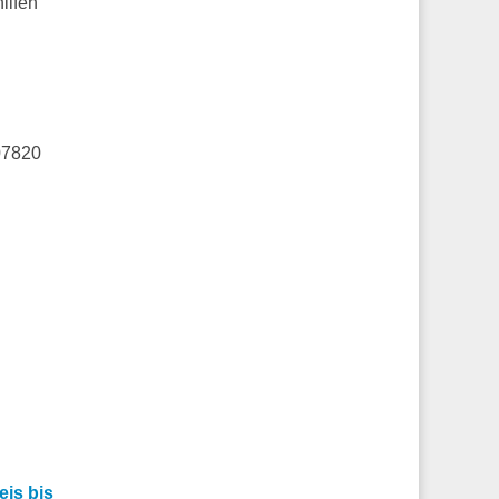
ilfen
07820
is bis