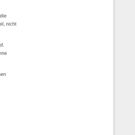
die
l, nicht
f.
ohne
nen