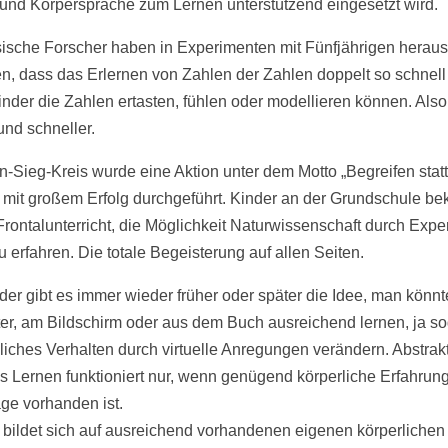
und Körpersprache zum Lernen unterstützend eingesetzt wird.
ische Forscher haben in Experimenten mit Fünfjährigen heraus
n, dass das Erlernen von Zahlen der Zahlen doppelt so schnell e
nder die Zahlen ertasten, fühlen oder modellieren können. Als
und schneller.
n-Sieg-Kreis wurde eine Aktion unter dem Motto „Begreifen statt
“ mit großem Erfolg durchgeführt. Kinder an der Grundschule b
 Frontalunterricht, die Möglichkeit Naturwissenschaft durch Exp
u erfahren. Die totale Begeisterung auf allen Seiten.
ider gibt es immer wieder früher oder später die Idee, man könn
r, am Bildschirm oder aus dem Buch ausreichend lernen, ja so
iches Verhalten durch virtuelle Anregungen verändern. Abstrak
les Lernen funktioniert nur, wenn genügend körperliche Erfahrung
ge vorhanden ist.
 bildet sich auf ausreichend vorhandenen eigenen körperlichen