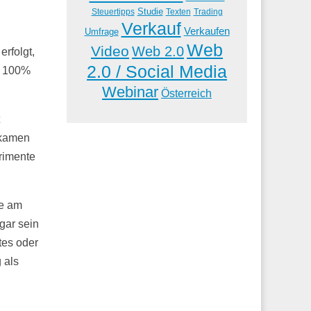
Studie
Steuertipps
Trading
Texten
Verkauf
Verkaufen
Umfrage
Web
Video
Web 2.0
rfolgt,
2.0 / Social Media
o 100%
Webinar
Österreich
ekamen
erimente
te am
gar sein
tes oder
 als