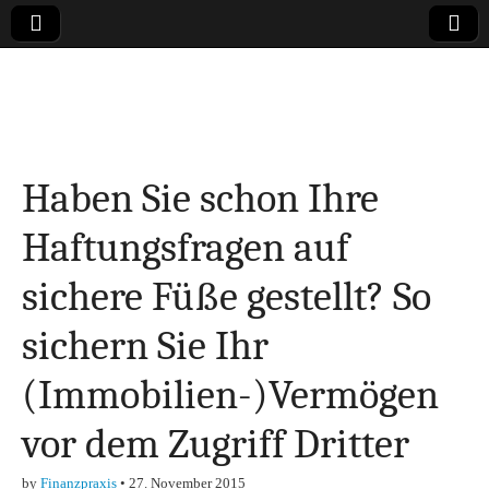
Online-Magazin zu
den Themen
Haben Sie schon Ihre
Finanzen,
Haftungsfragen auf
Marketing-, Vertrieb-
sichere Füße gestellt? So
& Investment-Tipps
sichern Sie Ihr
(Immobilien-)Vermögen
vor dem Zugriff Dritter
by
Finanzpraxis
•
27. November 2015