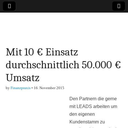
Online-Magazin zu
den Themen
Mit 10 € Einsatz
Finanzen,
durchschnittlich 50.000 €
Marketing-, Vertrieb-
Umsatz
& Investment-Tipps
by
Finanzpraxis
•
16. November 2015
Den Partnern die gerne
mit LEADS arbeiten um
den eigenen
Kundenstamm zu