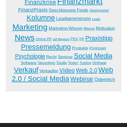
Finanzmarkt
Finanzkrise
FinanzPraxis
Geschlossene Fonds
Gewinnspiel
Kolumne
Leadgenerierung
Leads
Marketing
Marketing-Wissen
Motivation
Messe
News
Praxistipp
PKV
Online PR
PR
pdf Magazin
Pressemeldung
Produkte
Prognosen
Social Media
Psychologie
Recht
Seminar
Software
Studie
Steuertipps
Trading
Umfrage
Texten
Verkauf
Web
Video
Web 2.0
Verkaufen
2.0 / Social Media
Webinar
Österreich