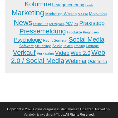
Kolumne
Leadgenerierung
Leads
Marketing
Marketing-Wissen
Motivation
Messe
News
Praxistipp
PKV
Online PR
PR
pdf Magazin
Pressemeldung
Produkte
Prognosen
Social Media
Psychologie
Recht
Seminar
Software
Studie
Steuertipps
Trading
Umfrage
Texten
Verkauf
Web
Video
Web 2.0
Verkaufen
2.0 / Social Media
Webinar
Österreich
Copyright © 2026
Online-Magazin zu den Themen Finanzen, Marketing-,
Vertrieb- & Investment-Tipps
. All Rights Reserved.