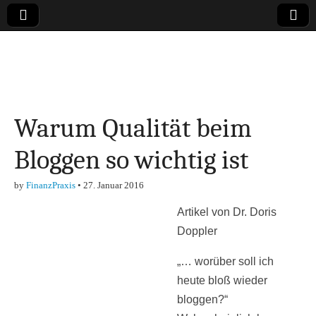
Online-Magazin zu
den Themen
Warum Qualität beim
Finanzen,
Bloggen so wichtig ist
Marketing-, Vertrieb-
by
FinanzPraxis
•
27. Januar 2016
& Investment-Tipps
Artikel von Dr. Doris
Doppler
„… worüber soll ich
heute bloß wieder
bloggen?“