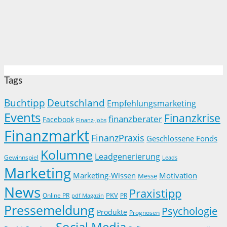
Tags
Buchtipp
Deutschland
Empfehlungsmarketing
Events
Finanzkrise
finanzberater
Facebook
Finanz-Jobs
Finanzmarkt
FinanzPraxis
Geschlossene Fonds
Kolumne
Leadgenerierung
Gewinnspiel
Leads
Marketing
Marketing-Wissen
Motivation
Messe
News
Praxistipp
PKV
Online PR
PR
pdf Magazin
Pressemeldung
Psychologie
Produkte
Prognosen
Social Media