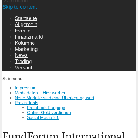
Main menu
Skip to content
Startseite
Allgemein
Events
Finanzmarkt
Kolumne
Marketing
News
Trading
Verkauf
Sub menu
Impressum
Mediadaten – Hier werben
Neue Modelle sind eine Überlegung wert
Praxis Tools
Facebook Fanpage
Online Geld verdienen
Social Media 2.0
FundForum International