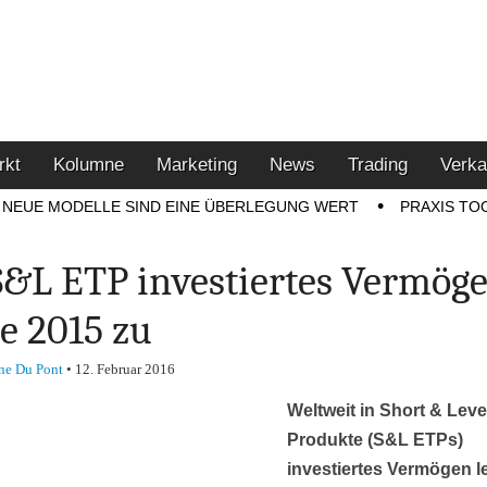
u den Themen Finanzen,
tment-Tipps
rkt
Kolumne
Marketing
News
Trading
Verka
NEUE MODELLE SIND EINE ÜBERLEGUNG WERT
PRAXIS TO
S&L ETP investiertes Vermög
te 2015 zu
ne Du Pont
•
12. Februar 2016
Weltweit in Short & Lev
Produkte (S&L ETPs)
investiertes Vermögen l