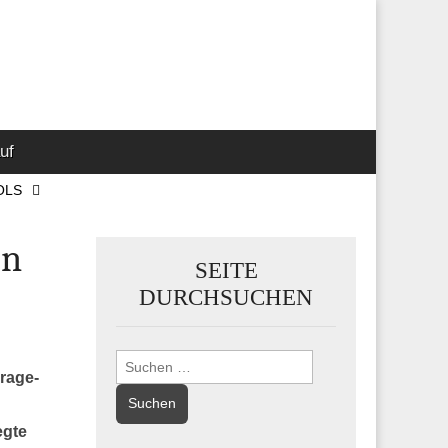
 Marketing-,
uf
OLS
en
SEITE
DURCHSUCHEN
Suchen
erage-
nach:
egte