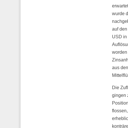
erwarte
wurde d
nachgeb
auf den
USD in 
Auflösu
worden 
Zinsanh
aus den
Mittelf
Die Zuf
gingen 
Positio
flossen
erhebli
konträr