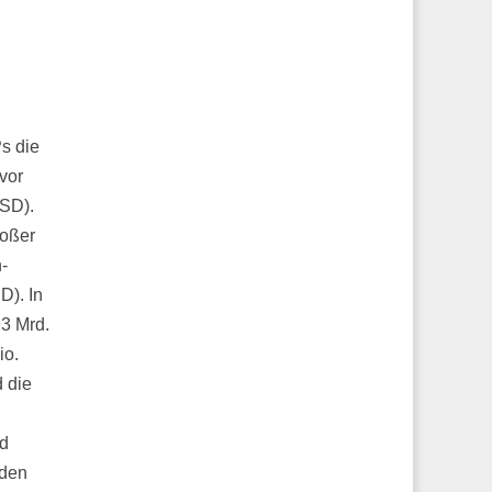
s die
vor
USD).
roßer
-
D). In
,3 Mrd.
io.
 die
nd
 den