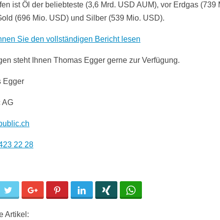
fen ist Öl der beliebteste (3,6 Mrd. USD AUM), vor Erdgas (739 
old (696 Mio. USD) und Silber (539 Mio. USD).
nnen Sie den vollständigen Bericht lesen
gen steht Ihnen Thomas Egger gerne zur Verfügung.
 Egger
c AG
ublic.ch
423 22 28
cebook
Twitter
Google+
Pinterest
LinkedIn
Xing
WhatsApp
 Artikel: