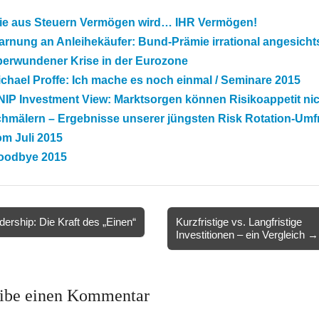
ie aus Steuern Vermögen wird… IHR Vermögen!
rnung an Anleihekäufer: Bund-Prämie irrational angesicht
berwundener Krise in der Eurozone
chael Proffe: Ich mache es noch einmal / Seminare 2015
IP Investment View: Marktsorgen können Risikoappetit nic
chmälern – Ergebnisse unserer jüngsten Risk Rotation-Umf
m Juli 2015
oodbye 2015
ership: Die Kraft des „Einen“
Kurzfristige vs. Langfristige
Investitionen – ein Vergleich →
ion
ibe einen Kommentar