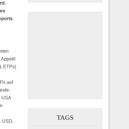
rd.
des
ports
iten
Appetit
&L ETPs)
4% auf
ände.
en USA
en
TAGS
o. USD,