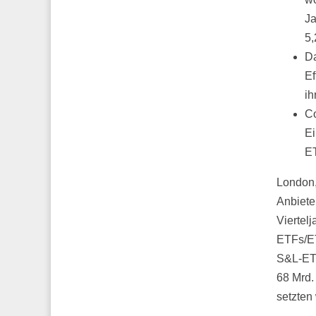
Ja
5,
Da
Ef
ih
Co
Ei
ET
London,
Anbiete
Viertelj
ETFs/ET
S&L-ET
68 Mrd.
setzten