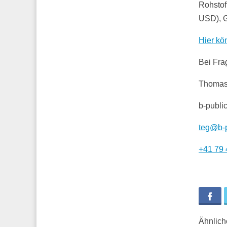
Rohstof
USD), G
Hier kö
Bei Fra
Thomas
b-publi
teg@b-p
+41 79 
Fa
Ähnliche