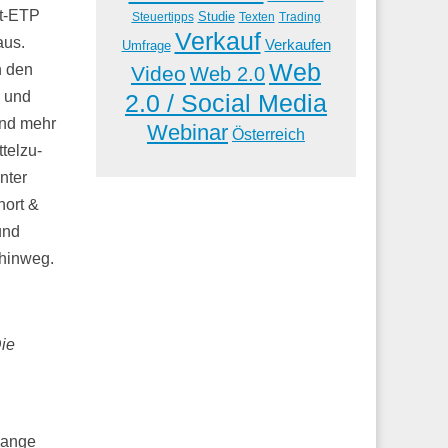
rt-ETP
Studie
Steuertipps
Trading
Texten
Verkauf
aus.
Verkaufen
Umfrage
Web
n den
Video
Web 2.0
s und
2.0 / Social Media
und mehr
Webinar
Österreich
telzu-
nter
hort &
und
 hinweg.
ie
lange