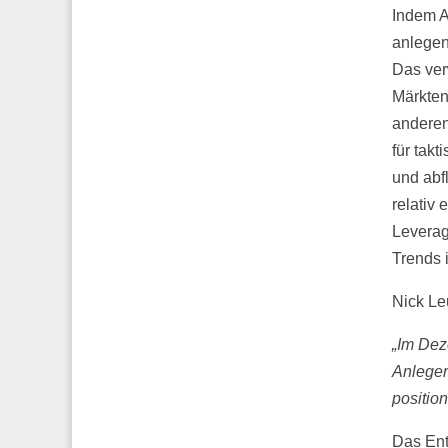
Indem A
anlegen
Das ve
Märkten
anderen
für tak
und abf
relativ
Leverag
Trends 
Nick Le
„Im Dez
Anleger 
positio
Das Ent