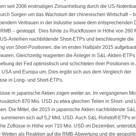
ten seit 2006 erstmaligen Zinsanhebung durch die US-Notenb
urch Sorgen um das Wachstum der chinesischen Wirtschaft – b
endem Vertrauen in der Industrie sowie dem entsprechenden 
 RMB – gestoppt. Dies führte zu Rückflüssen in Höhe von 260 
US-Anleihen nachbildende Short-ETPs und beschleunigte die
ng von Short-Positionen, die im ersten Halbjahr 2015 aufgebaut
waren. Gleichzeitig reagierten die Anleger in S&L-Aktien-ETPs 
ebung der Fed optimistisch und schichteten ihrer Positionen in 
 USA und Europa um. Dies ergibt sich aus dem Vergleich der
lüsse in Long- und Short-ETPs.
lüsse in japanische Aktien zogen weiter an. Im vergangenen Mo
zusätzlich 870 Mio. USD zu etwa gleichen Teilen in Short- und 
nen. Die Mittel, die 2015 in japanische Aktien nachbildende S
, summieren sich auf 5,2 Mrd. USD. Auch S&L-Rohstoff-ETPs er
che Zuflüsse in Höhe von 710 Mio. USD im Dezember, unterstüt
e Wetten als Reaktion auf die RMB-Abwertung und die geopolit