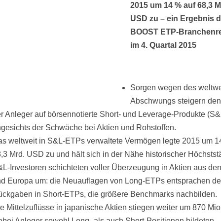
2015 um 14 % auf 68,3 M
USD zu – ein Ergebnis 
BOOST ETP-Branchenre
im 4. Quartal 2015
Sorgen wegen des weltwe
Abschwungs steigern den 
r Anleger auf börsennotierte Short- und Leverage-Produkte (S
gesichts der Schwäche bei Aktien und Rohstoffen.
s weltweit in S&L-ETPs verwaltete Vermögen legte 2015 um 1
,3 Mrd. USD zu und hält sich in der Nähe historischer Höchstst
L-Investoren schichteten voller Überzeugung in Aktien aus d
d Europa um: die Neuauflagen von Long-ETPs entsprachen d
ckgaben in Short-ETPs, die größere Benchmarks nachbilden.
e Mittelzuflüsse in japanische Aktien stiegen weiter um 870 Mi
bei Anleger sowohl Long- als auch Short-Positionen bildeten.