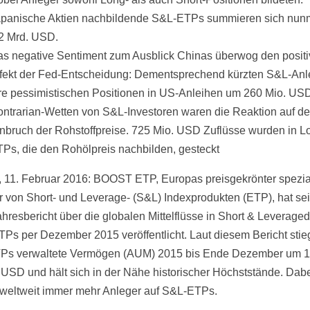
panische Aktien nachbildende S&L-ETPs summieren sich nun
2 Mrd. USD.
s negative Sentiment zum Ausblick Chinas überwog den posit
fekt der Fed-Entscheidung: Dementsprechend kürzten S&L-Anl
re pessimistischen Positionen in US-Anleihen um 260 Mio. US
ntrarian-Wetten von S&L-Investoren waren die Reaktion auf d
nbruch der Rohstoffpreise. 725 Mio. USD Zuflüsse wurden in L
Ps, die den Rohölpreis nachbilden, gesteckt
 11. Februar 2016: BOOST ETP, Europas preisgekrönter spezial
r von Short- und Leverage- (S&L) Indexprodukten (ETP), hat se
ahresbericht über die globalen Mittelflüsse in Short & Leveraged
Ps per Dezember 2015 veröffentlicht. Laut diesem Bericht stie
Ps verwaltete Vermögen (AUM) 2015 bis Ende Dezember um 
 USD und hält sich in der Nähe historischer Höchststände. Dab
 weltweit immer mehr Anleger auf S&L-ETPs.