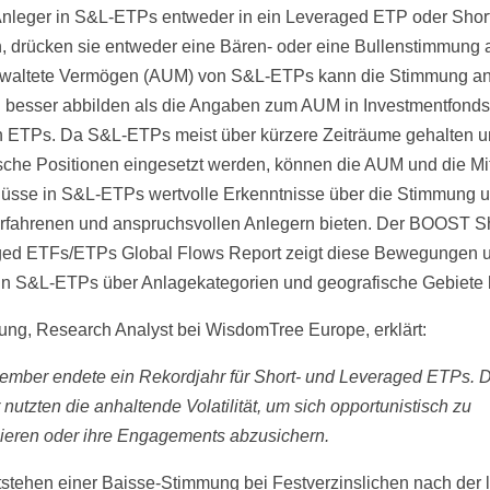
nleger in S&L-ETPs entweder in ein Leveraged ETP oder Sho
, drücken sie entweder eine Bären- oder eine Bullenstimmung 
rwaltete Vermögen (AUM) von S&L-ETPs kann die Stimmung a
 besser abbilden als die Angaben zum AUM in Investmentfond
 ETPs. Da S&L-ETPs meist über kürzere Zeiträume gehalten 
tische Positionen eingesetzt werden, können die AUM und die Mit
lüsse in S&L-ETPs wertvolle Erkenntnisse über die Stimmung u
 erfahrenen und anspruchsvollen Anlegern bieten. Der BOOST S
ed ETFs/ETPs Global Flows Report zeigt diese Bewegungen 
in S&L-ETPs über Anlagekategorien und geografische Gebiete
ung, Research Analyst bei WisdomTree Europe, erklärt:
ember endete ein Rekordjahr für Short- und Leveraged ETPs. D
nutzten die anhaltende Volatilität, um sich opportunistisch zu
nieren oder ihre Engagements abzusichern.
stehen einer Baisse-Stimmung bei Festverzinslichen nach der 