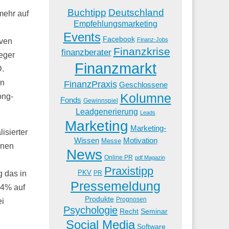
Buchtipp
Deutschland
mehr auf
Empfehlungsmarketing
Events
Facebook
Finanz-Jobs
iven
Finanzkrise
finanzberater
eger
Finanzmarkt
D.
en
FinanzPraxis
Geschlossene
Kolumne
ong-
Fonds
Gewinnspiel
Leadgenerierung
Leads
Marketing
Marketing-
isierter
Wissen
Motivation
Messe
inen
News
Online PR
pdf Magazin
Praxistipp
PKV
PR
g das in
Pressemeldung
14% auf
Produkte
Prognosen
ei
Psychologie
Recht
Seminar
Social Media
Software