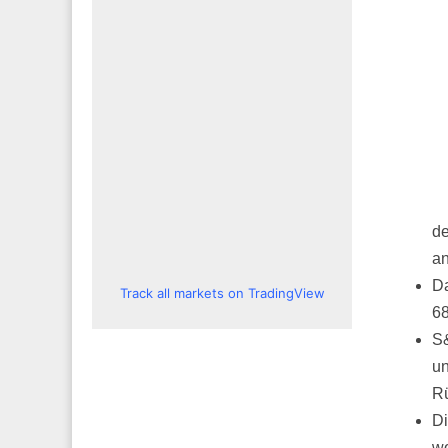
de
an
Da
Track all markets on TradingView
68
S&
un
Rü
Di
wo