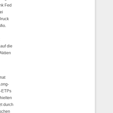
ank Fed
ei
Druck
Mio.
auf die
Aktien
nat
Long-
&L-ETPs
hielten
zt durch
ischen