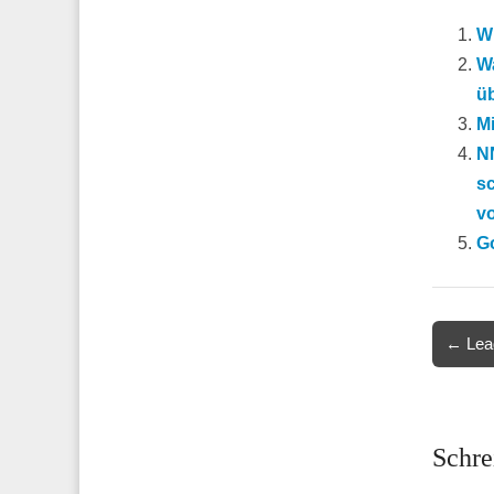
W
Wa
ü
Mi
NN
s
vo
G
Post
← Lead
navigat
Schre