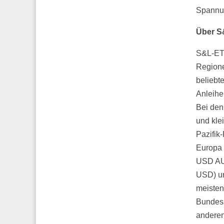
Spannun
Über S
S&L-ETP
Regione
beliebt
Anleihe
Bei den
und kle
Pazifik
Europa 
USD AUM
USD) un
meisten
Bundesa
anderen