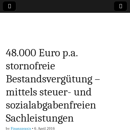
Online-Magazin zu
den Themen
48.000 Euro p.a.
Finanzen,
stornofreie
Marketing-, Vertrieb-
Bestandsvergütung –
& Investment-Tipps
mittels steuer- und
sozialabgabenfreien
Sachleistungen
by
Finanzpraxis
•
6. April 2016