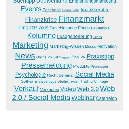
Buchtipp
Deutschland
Empfehlungsmarketing
Events
finanzberater
Facebook
Finanz-Jobs
Finanzmarkt
Finanzkrise
FinanzPraxis
Geschlossene Fonds
Gewinnspiel
Kolumne
Leadgenerierung
Leads
Marketing
Marketing-Wissen
Motivation
Messe
News
Praxistipp
PKV
Online PR
PR
pdf Magazin
Pressemeldung
Produkte
Prognosen
Social Media
Psychologie
Recht
Seminar
Software
Studie
Steuertipps
Trading
Umfrage
Texten
Verkauf
Web
Video
Web 2.0
Verkaufen
2.0 / Social Media
Webinar
Österreich