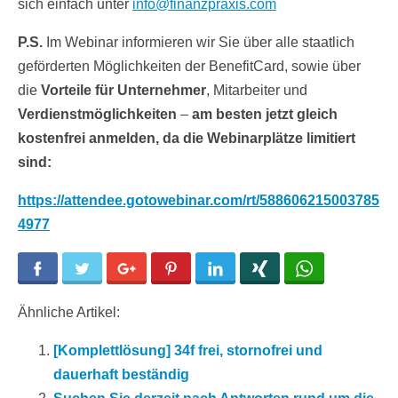
sich einfach unter
info@finanzpraxis.com
P.S.
Im Webinar informieren wir Sie über alle staatlich
geförderten Möglichkeiten der BenefitCard, sowie über
die
Vorteile für Unternehmer
, Mitarbeiter und
Verdienstmöglichkeiten
–
am besten jetzt gleich
kostenfrei anmelden, da die Webinarplätze limitiert
sind:
https://attendee.gotowebinar.com/rt/588606215003785
4977
Facebook
Twitter
Google+
Pinterest
LinkedIn
Xing
WhatsApp
Ähnliche Artikel:
[Komplettlösung] 34f frei, stornofrei und
dauerhaft beständig