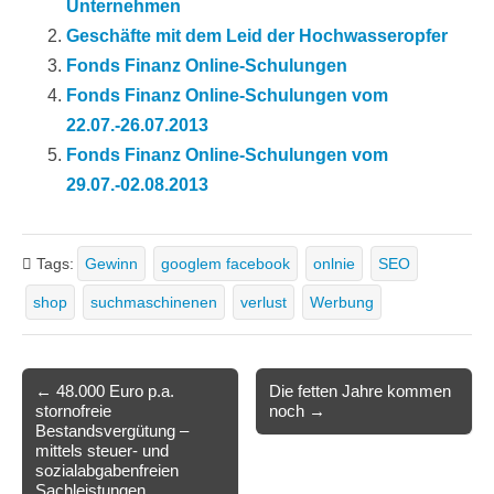
Unternehmen
Geschäfte mit dem Leid der Hochwasseropfer
Fonds Finanz Online-Schulungen
Fonds Finanz Online-Schulungen vom
22.07.-26.07.2013
Fonds Finanz Online-Schulungen vom
29.07.-02.08.2013
Tags:
Gewinn
googlem facebook
onlnie
SEO
shop
suchmaschinenen
verlust
Werbung
Post
← 48.000 Euro p.a.
Die fetten Jahre kommen
stornofreie
noch →
navigation
Bestandsvergütung –
mittels steuer- und
sozialabgabenfreien
Sachleistungen