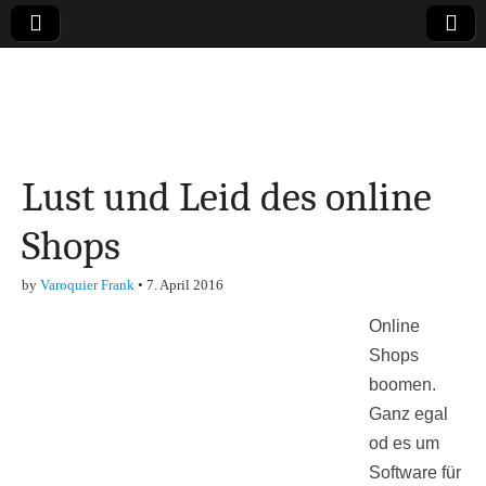
Online-Magazin zu
den Themen
Lust und Leid des online
Finanzen,
Shops
Marketing-, Vertrieb-
by
Varoquier Frank
•
7. April 2016
& Investment-Tipps
Online
Shops
boomen.
Ganz egal
od es um
Software für