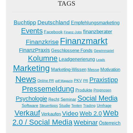
TAGS
Buchtipp
Deutschland
Empfehlungsmarketing
Events
finanzberater
Facebook
Finanz-Jobs
Finanzmarkt
Finanzkrise
FinanzPraxis
Geschlossene Fonds
Gewinnspiel
Kolumne
Leadgenerierung
Leads
Marketing
Marketing-Wissen
Motivation
Messe
News
Praxistipp
PKV
Online PR
PR
pdf Magazin
Pressemeldung
Produkte
Prognosen
Social Media
Psychologie
Recht
Seminar
Software
Studie
Steuertipps
Trading
Umfrage
Texten
Verkauf
Web
Video
Web 2.0
Verkaufen
2.0 / Social Media
Webinar
Österreich