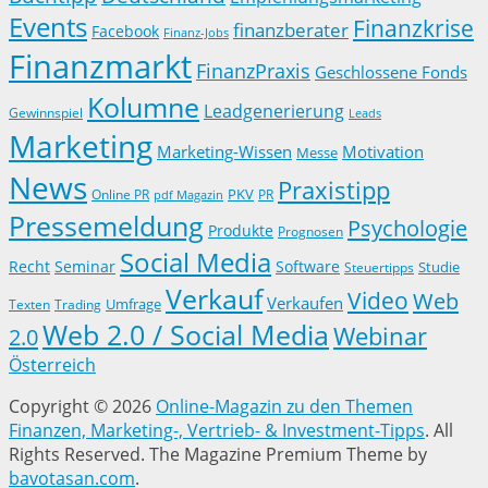
Events
Finanzkrise
finanzberater
Facebook
Finanz-Jobs
Finanzmarkt
FinanzPraxis
Geschlossene Fonds
Kolumne
Leadgenerierung
Gewinnspiel
Leads
Marketing
Marketing-Wissen
Motivation
Messe
News
Praxistipp
PKV
Online PR
PR
pdf Magazin
Pressemeldung
Psychologie
Produkte
Prognosen
Social Media
Recht
Seminar
Software
Studie
Steuertipps
Verkauf
Video
Web
Verkaufen
Trading
Umfrage
Texten
Web 2.0 / Social Media
Webinar
2.0
Österreich
Copyright © 2026
Online-Magazin zu den Themen
Finanzen, Marketing-, Vertrieb- & Investment-Tipps
. All
Rights Reserved.
The Magazine Premium Theme by
bavotasan.com
.