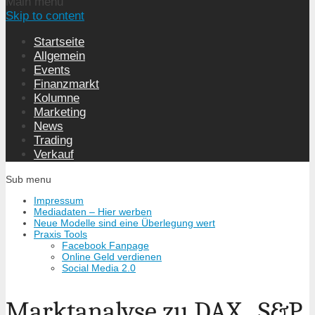
Main menu
Skip to content
Startseite
Allgemein
Events
Finanzmarkt
Kolumne
Marketing
News
Trading
Verkauf
Sub menu
Impressum
Mediadaten – Hier werben
Neue Modelle sind eine Überlegung wert
Praxis Tools
Facebook Fanpage
Online Geld verdienen
Social Media 2.0
Marktanalyse zu DAX , S&P