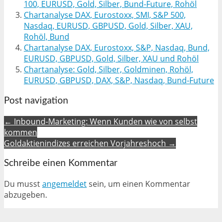
100, EURUSD, Gold, Silber, Bund-Future, Rohöl
Chartanalyse DAX, Eurostoxx, SMI, S&P 500,
Nasdaq, EURUSD, GBPUSD, Gold, Silber, XAU,
Rohöl, Bund
Chartanalyse DAX, Eurostoxx, S&P, Nasdaq, Bund,
EURUSD, GBPUSD, Gold, Silber, XAU und Rohöl
Chartanalyse: Gold, Silber, Goldminen, Rohöl,
EURUSD, GBPUSD, DAX, S&P, Nasdaq, Bund-Future
Post navigation
← Inbound-Marketing: Wenn Kunden wie von selbst
kommen
Goldaktienindizes erreichen Vorjahreshoch →
Schreibe einen Kommentar
Du musst
angemeldet
sein, um einen Kommentar
abzugeben.