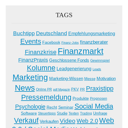
TAGS
Buchtipp
Deutschland
Empfehlungsmarketing
Events
finanzberater
Facebook
Finanz-Jobs
Finanzmarkt
Finanzkrise
FinanzPraxis
Geschlossene Fonds
Gewinnspiel
Kolumne
Leadgenerierung
Leads
Marketing
Marketing-Wissen
Motivation
Messe
News
Praxistipp
PKV
Online PR
PR
pdf Magazin
Pressemeldung
Produkte
Prognosen
Social Media
Psychologie
Recht
Seminar
Software
Studie
Steuertipps
Trading
Umfrage
Texten
Verkauf
Web
Video
Web 2.0
Verkaufen