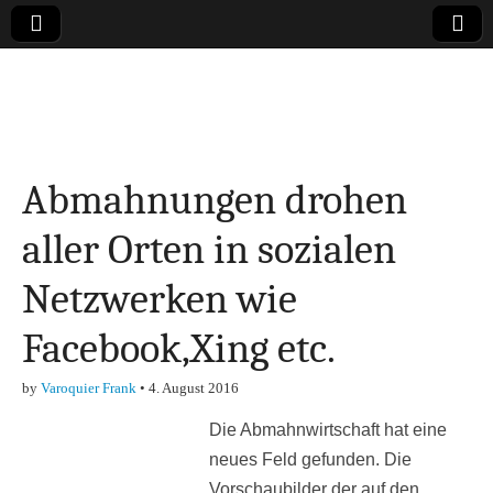
Online-Magazin zu
den Themen
Abmahnungen drohen
Finanzen,
aller Orten in sozialen
Marketing-, Vertrieb-
Netzwerken wie
& Investment-Tipps
Facebook,Xing etc.
by
Varoquier Frank
•
4. August 2016
Die Abmahnwirtschaft hat eine
neues Feld gefunden. Die
Vorschaubilder der auf den