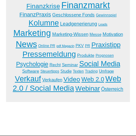
Finanzmarkt
Finanzkrise
FinanzPraxis
Geschlossene Fonds
Gewinnspiel
Kolumne
Leadgenerierung
Leads
Marketing
Marketing-Wissen
Motivation
Messe
News
Praxistipp
PKV
Online PR
PR
pdf Magazin
Pressemeldung
Produkte
Prognosen
Social Media
Psychologie
Recht
Seminar
Software
Studie
Steuertipps
Trading
Umfrage
Texten
Verkauf
Web
Video
Web 2.0
Verkaufen
2.0 / Social Media
Webinar
Österreich