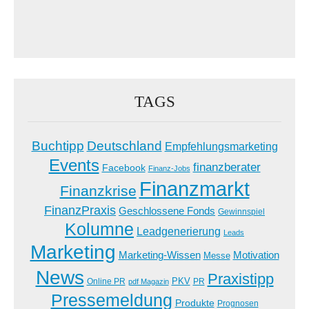
TAGS
Buchtipp
Deutschland
Empfehlungsmarketing
Events
finanzberater
Facebook
Finanz-Jobs
Finanzmarkt
Finanzkrise
FinanzPraxis
Geschlossene Fonds
Gewinnspiel
Kolumne
Leadgenerierung
Leads
Marketing
Marketing-Wissen
Motivation
Messe
News
Praxistipp
PKV
Online PR
PR
pdf Magazin
Pressemeldung
Produkte
Prognosen