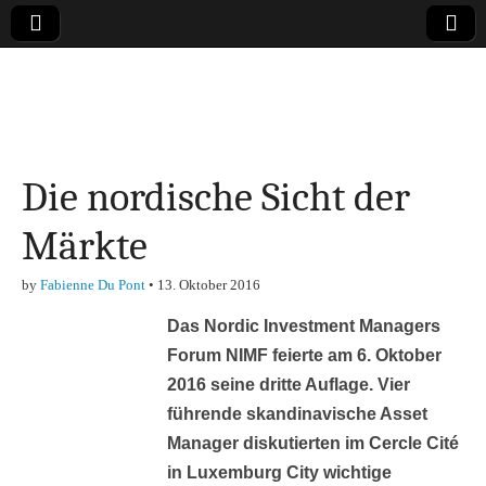
Online-Magazin zu
den Themen
Die nordische Sicht der
Finanzen,
Märkte
Marketing-, Vertrieb-
by
Fabienne Du Pont
•
13. Oktober 2016
& Investment-Tipps
Das Nordic Investment Managers
Forum NIMF feierte am 6. Oktober
2016 seine dritte Auflage. Vier
führende skandinavische Asset
Manager diskutierten im Cercle Cité
in Luxemburg City wichtige