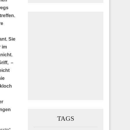
wegs
reffen.
re
nt. Sie
 im
nicht.
riff, –
eicht
nie
ckloch
er
ungen
TAGS
sste“.