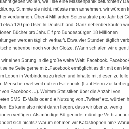
ekannt geben wollen, weil sie eine Massenpanik befürchten? D
klärung. Stimmte sie nicht, müsste man annehmen, wir würden
cher verdummen. Über 4 Milliarden Seitenaufrufe pro Jahr bei G
d etwa 120 pro User. In Deutschland. Ganz nebenbei kaufen wi
lionen Bücher pro Jahr. Elf pro Bundesbürger. 18 Millionen
itungen werden täglich verkauft. Etwa vier Stunden täglich verb
tsche nebenbei noch vor der Glotze. (Wann schlafen wir eigentl
wir einen Sprung in die große weite Welt: Facebook. Faceboo
elt seine Seite gerne mit: „Facebook ermöglicht es dir, mit den 
em Leben in Verbindung zu treten und Inhalte mit diesen zu teile
en Menschen weltweit nutzen Facebook. (Laut Herrn Zuckerber
 von Facebook …). Weitere Statistiken über die Anzahl von
eten SMS, E-Mails oder die Nutzung von „Twitter“ etc. würden h
len. Es kann also nicht daran liegen, dass wir über zu wenig
tionen verfügen. Als mündige Bürger oder mündige Verbraucher
ndert sich nichts? Warum nehmen wir Katastrophen hin? War