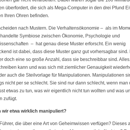
n überfordert, die sich als Mega-Computer in den drei Pfund E
n Ihren Ohren befinden.
scheiden nach Mustern. Die Verhaltensökonomie – als im Mome
handelte Symbiose zwischen Ökonomie, Psychologie und
ssenschaften – hat genau diese Muster erforscht. Ein wenig
ckend ist dabei, dass diese Muster ganz gut vorhersagbar sind. 
ber doch eine so große Anzahl, dass sie beschreibbar sind. Alles
chreiben kann und was sich mit ziemlicher Genauigkeit wiederhol
ider auch die Steilvorlage für Manipulationen. Manipulationen si
ngs nicht per se schlecht. Sie sind nur dann schlecht, wenn man
sst etwas zu tun, was wir eigentlich nicht tun wollten und was u
 zufügt.
wir etwa wirklich manipuliert?
 Führer, die über eine Art von Geheimwissen verfügen? Dieses 