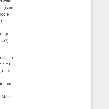
as wäre
 langsam
oogle.
r noch
ringt
ich?)
k
Menschen
n.“ 750
g, dem
ier nur
. Aber
um