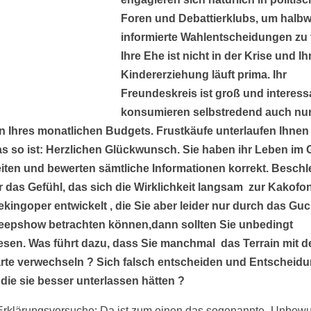
Foren und Debattierklubs, um halb
informierte Wahlentscheidungen zu t
Ihre Ehe ist nicht in der Krise und Ih
Kindererziehung läuft prima. Ihr
Freundeskreis ist groß und interessa
konsumieren selbstredend auch nur
Ihres monatlichen Budgets. Frustkäufe unterlaufen Ihnen 
as so ist: Herzlichen Glückwunsch. Sie haben ihr Leben im G
iten und bewerten sämtliche Informationen korrekt. Beschl
r das Gefühl, das sich die Wirklichkeit langsam zur Kakofo
ekingoper entwickelt , die Sie aber leider nur durch das Gu
Peepshow betrachten können,dann sollten Sie unbedingt
esen. Was führt dazu, dass Sie manchmal das Terrain mit d
rte verwechseln ? Sich falsch entscheiden und Entscheid
, die sie besser unterlassen hätten ?
Erklärungsversuche: Da ist zum einen das sogenannte „Unbewu