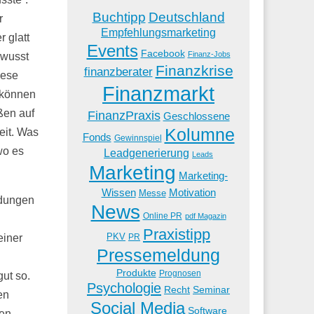
Buchtipp
Deutschland
r
Empfehlungsmarketing
 glatt
Events
Facebook
Finanz-Jobs
ewusst
Finanzkrise
finanzberater
iese
Finanzmarkt
 können
ßen auf
FinanzPraxis
Geschlossene
Kolumne
eit. Was
Fonds
Gewinnspiel
wo es
Leadgenerierung
Leads
Marketing
Marketing-
Wissen
Motivation
Messe
ndungen
News
Online PR
pdf Magazin
Praxistipp
PKV
PR
einer
Pressemeldung
Produkte
Prognosen
gut so.
Psychologie
Recht
Seminar
en
Social Media
Software
den