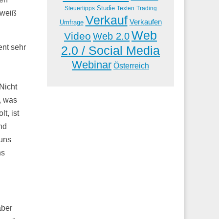
Studie
Steuertipps
Trading
Texten
iweiß
Verkauf
Verkaufen
Umfrage
Web
Video
Web 2.0
nt sehr
2.0 / Social Media
Webinar
Österreich
Nicht
, was
t, ist
nd
 uns
ns
aber