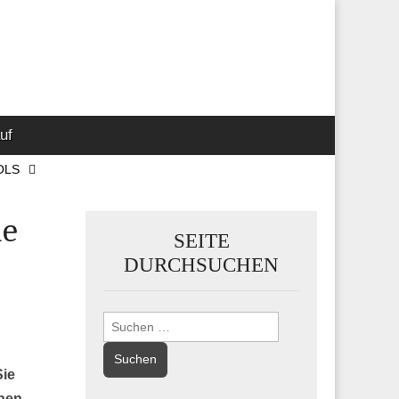
 Marketing-,
uf
OLS
ie
SEITE
DURCHSUCHEN
Suchen
nach:
Sie
chen