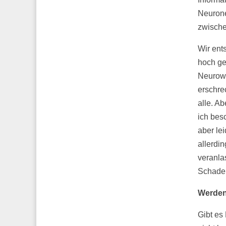
Neurone
zwische
Wir ent
hoch ge
Neurowi
erschre
alle. A
ich bes
aber le
allerdi
veranla
Schaden
Werden 
Gibt es