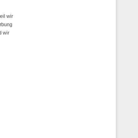
n
il wir
erbung
d wir