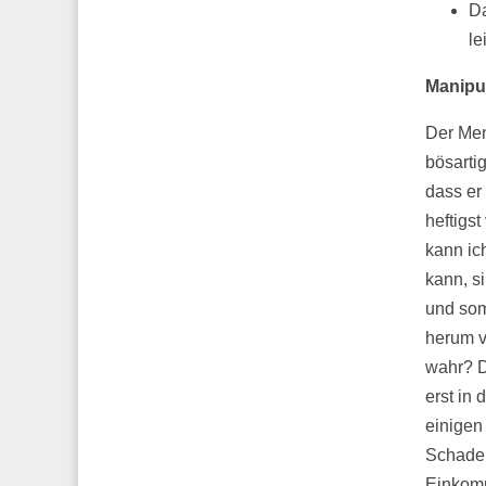
Da
le
Manipul
Der Men
bösarti
dass er
heftigst
kann ic
kann, s
und som
herum v
wahr? D
erst in
einigen
Schaden
Einkomm