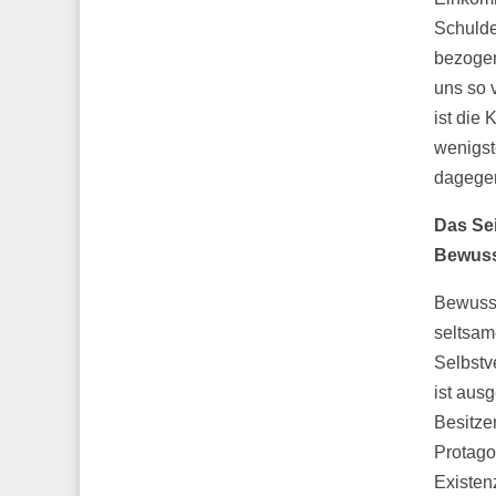
Schulde
bezogen
uns so 
ist die 
wenigst
dagege
Das Se
Bewuss
Bewusst
seltsam
Selbstv
ist ausg
Besitzer
Protagon
Existenz