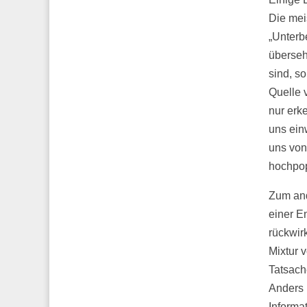
Die mei
„Unterb
überseh
sind, s
Quelle 
nur erk
uns ein
uns von
hochpop
Zum and
einer E
rückwir
Mixtur 
Tatsach
Anders 
Informa