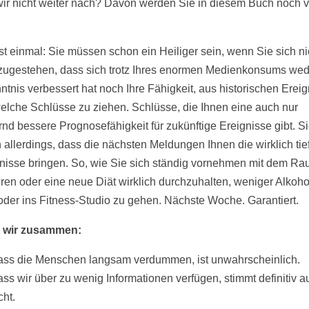
wir nicht weiter nach? Davon werden Sie in diesem Buch noch v
t einmal: Sie müssen schon ein Heiliger sein, wenn Sie sich ni
 zugestehen, dass sich trotz Ihres enormen Medienkonsums wed
ntnis verbessert hat noch Ihre Fähigkeit, aus historischen Erei
elche Schlüsse zu ziehen. Schlüsse, die Ihnen eine auch nur
nd bessere Prognosefähigkeit für zukünftige Ereignisse gibt. S
 allerdings, dass die nächsten Meldungen Ihnen die wirklich tie
nisse bringen. So, wie Sie sich ständig vornehmen mit dem R
ren oder eine neue Diät wirklich durchzuhalten, weniger Alkoho
 oder ins Fitness-Studio zu gehen. Nächste Woche. Garantiert.
 wir zusammen:
ss die Menschen langsam verdummen, ist unwahrscheinlich.
ss wir über zu wenig Informationen verfügen, stimmt definitiv a
cht.