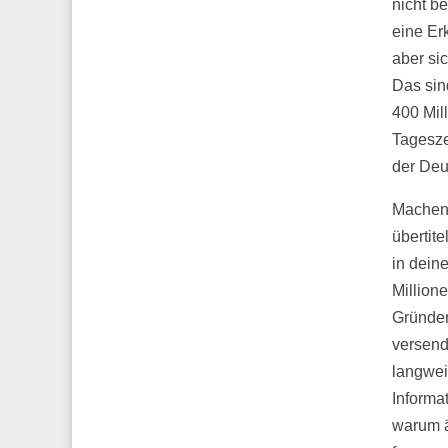
nicht b
eine Er
aber si
Das sin
400 Mil
Tagesze
der Deu
Machen 
übertit
in dein
Million
Gründer
versend
langwei
Informa
warum ä