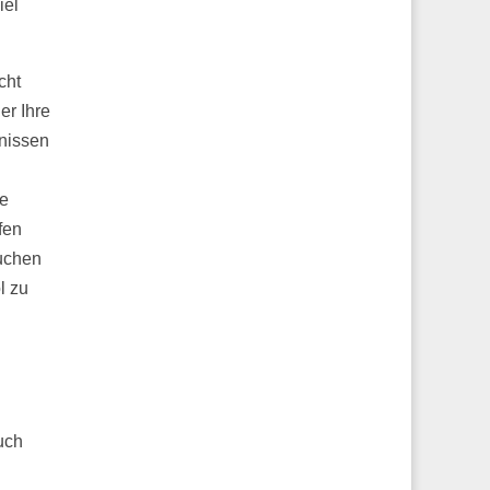
iel
cht
er Ihre
gnissen
ie
fen
auchen
l zu
uch