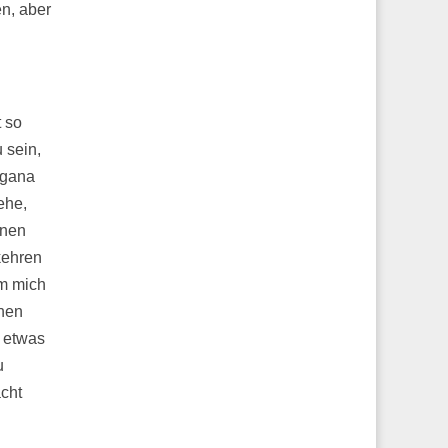
n, aber
t so
 sein,
rgana
ehe,
nnen
kehren
m mich
phen
t etwas
zu
acht