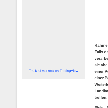
Rahmen 
Falls d
verarbe
sie abe
Track all markets on TradingView
einer P
einer 
Weiterl
Landka
treffen
Einige 