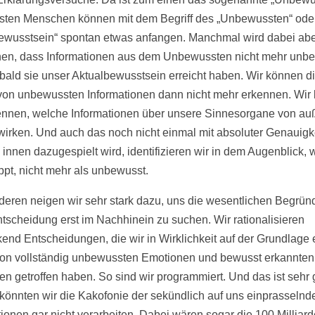
sten Menschen können mit dem Begriff des „Unbewussten“ ode
ewusstsein“ spontan etwas anfangen. Manchmal wird dabei aber
en, dass Informationen aus dem Unbewussten nicht mehr unb
obald sie unser Aktualbewusstsein erreicht haben. Wir können d
von unbewussten Informationen dann nicht mehr erkennen. Wir
ennen, welche Informationen über unsere Sinnesorgane von au
wirken. Und auch das noch nicht einmal mit absoluter Genauigk
 innen dazugespielt wird, identifizieren wir in dem Augenblick, 
pt, nicht mehr als unbewusst.
eren neigen wir sehr stark dazu, uns die wesentlichen Begrü
ntscheidung erst im Nachhinein zu suchen. Wir rationalisieren
kend Entscheidungen, die wir in Wirklichkeit auf der Grundlage 
von vollständig unbewussten Emotionen und bewusst erkannten
en getroffen haben. So sind wir programmiert. Und das ist sehr 
könnten wir die Kakofonie der sekündlich auf uns einprasselnd
tionen gar nicht verarbeiten. Dabei wären sogar die 100 Milliar