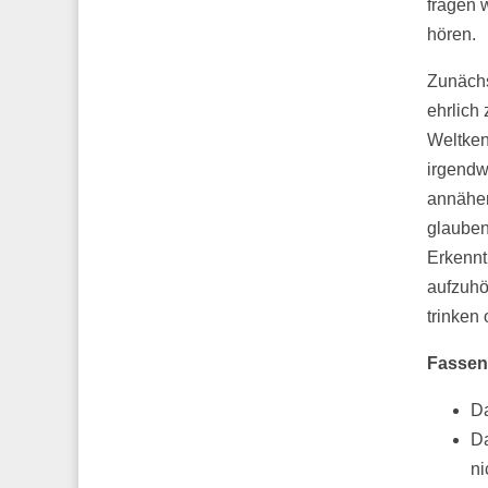
fragen 
hören.
Zunächs
ehrlich
Weltken
irgendw
annäher
glauben
Erkennt
aufzuhö
trinken
Fassen
Da
Da
ni