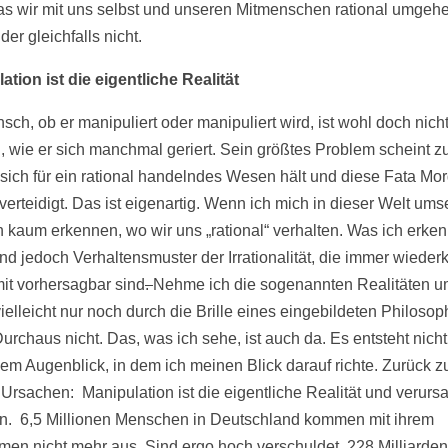
s wir mit uns selbst und unseren Mitmenschen rational umgehe
ider gleichfalls nicht.
ation ist die eigentliche Realität
sch, ob er manipuliert oder manipuliert wird, ist wohl doch nich
g, wie er sich manchmal geriert. Sein größtes Problem scheint zu
 sich für ein rational handelndes Wesen hält und diese Fata Mo
 verteidigt. Das ist eigenartig. Wenn ich mich in dieser Welt ums
h kaum erkennen, wo wir uns „rational“ verhalten. Was ich erke
ind jedoch Verhaltensmuster der Irrationalität, die immer wieder
it vorhersagbar sind
.
Nehme ich die sogenannten Realitäten u
ielleicht nur noch durch die Brille eines eingebildeten Philoso
urchaus nicht. Das, was ich sehe, ist auch da. Es entsteht nich
 dem Augenblick, in dem ich meinen Blick darauf richte. Zurück 
 Ursachen: Manipulation ist die eigentliche Realität und verurs
. 6,5 Millionen Menschen in Deutschland kommen mit ihrem
en nicht mehr aus. Sind ergo hoch verschuldet. 228 Milliarden