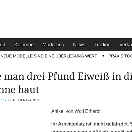
u den Themen Finanzen,
tment-Tipps
rkt
Kolumne
Marketing
News
Trading
Verka
NEUE MODELLE SIND EINE ÜBERLEGUNG WERT
PRAXIS TO
 man drei Pfund Eiweiß in d
nne haut
Praxis
•
18. Oktober 2016
Artikel von Wolf Erhardt
Ihr Arbeitsplatz ist nicht gefährdet. 
engagieren sich natürlich in politis